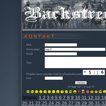
Nick:
Home page:
Email:
Text:
Přepište tento odesílací kód do příslušného pole:
Kód:
*b*
text
*/b* | *i*
text
*/i*
Strana:
1
2
3
4
5
6
7
8
9
10
11
12
13
1
20
21
22
23
24
25
26
27
28
29
30
31
3