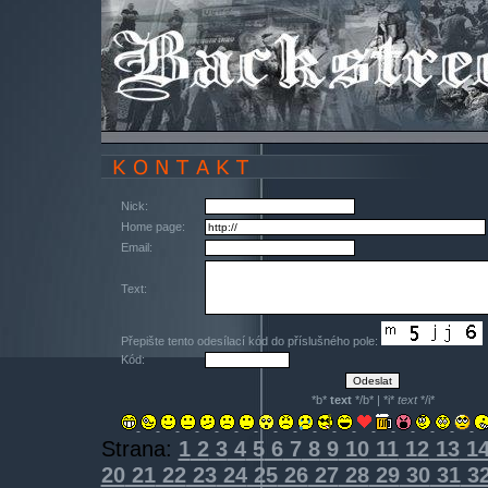
Nick:
Home page:
Email:
Text:
Přepište tento odesílací kód do příslušného pole:
Kód:
*b*
text
*/b* | *i*
text
*/i*
Strana:
1
2
3
4
5
6
7
8
9
10
11
12
13
1
20
21
22
23
24
25
26
27
28
29
30
31
3