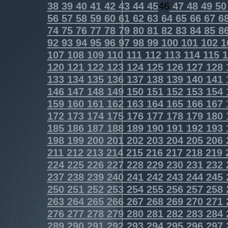
38
39
40
41
42
43
44
45
46
47
48
49
50
56
57
58
59
60
61
62
63
64
65
66
67
6
74
75
76
77
78
79
80
81
82
83
84
85
8
92
93
94
95
96
97
98
99
100
101
102
1
107
108
109
110
111
112
113
114
115
1
120
121
122
123
124
125
126
127
128
133
134
135
136
137
138
139
140
141
146
147
148
149
150
151
152
153
154
159
160
161
162
163
164
165
166
167
172
173
174
175
176
177
178
179
180
185
186
187
188
189
190
191
192
193
198
199
200
201
202
203
204
205
206
211
212
213
214
215
216
217
218
219
224
225
226
227
228
229
230
231
232
237
238
239
240
241
242
243
244
245
250
251
252
253
254
255
256
257
258
263
264
265
266
267
268
269
270
271
276
277
278
279
280
281
282
283
284
289
290
291
292
293
294
295
296
297