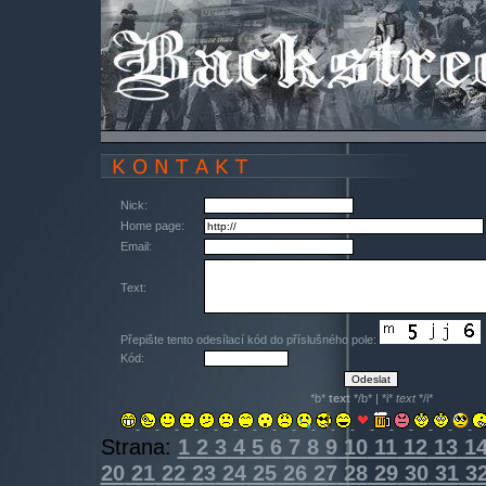
Nick:
Home page:
Email:
Text:
Přepište tento odesílací kód do příslušného pole:
Kód:
*b*
text
*/b* | *i*
text
*/i*
Strana:
1
2
3
4
5
6
7
8
9
10
11
12
13
1
20
21
22
23
24
25
26
27
28
29
30
31
3