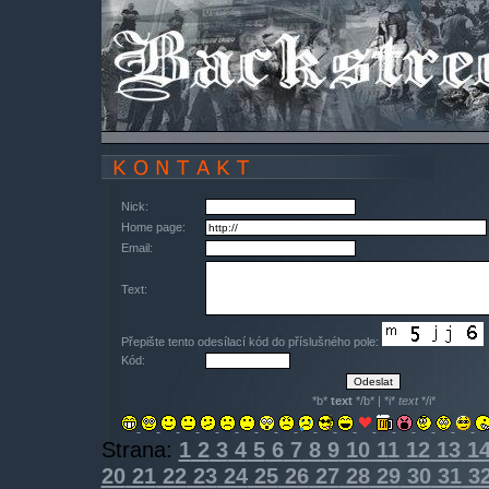
Nick:
Home page:
Email:
Text:
Přepište tento odesílací kód do příslušného pole:
Kód:
*b*
text
*/b* | *i*
text
*/i*
Strana:
1
2
3
4
5
6
7
8
9
10
11
12
13
1
20
21
22
23
24
25
26
27
28
29
30
31
3