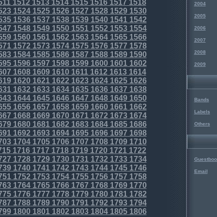
511
1512
1513
1514
1515
1516
1517
1518
2004
523
1524
1525
1526
1527
1528
1529
1530
2005
535
1536
1537
1538
1539
1540
1541
1542
547
1548
1549
1550
1551
1552
1553
1554
2006
559
1560
1561
1562
1563
1564
1565
1566
2007
571
1572
1573
1574
1575
1576
1577
1578
2008
583
1584
1585
1586
1587
1588
1589
1590
595
1596
1597
1598
1599
1600
1601
1602
2009
607
1608
1609
1610
1611
1612
1613
1614
619
1620
1621
1622
1623
1624
1625
1626
631
1632
1633
1634
1635
1636
1637
1638
643
1644
1645
1646
1647
1648
1649
1650
Bands
655
1656
1657
1658
1659
1660
1661
1662
Labels
667
1668
1669
1670
1671
1672
1673
1674
679
1680
1681
1682
1683
1684
1685
1686
Others
691
1692
1693
1694
1695
1696
1697
1698
703
1704
1705
1706
1707
1708
1709
1710
715
1716
1717
1718
1719
1720
1721
1722
727
1728
1729
1730
1731
1732
1733
1734
Guestboo
739
1740
1741
1742
1743
1744
1745
1746
Email
751
1752
1753
1754
1755
1756
1757
1758
763
1764
1765
1766
1767
1768
1769
1770
775
1776
1777
1778
1779
1780
1781
1782
787
1788
1789
1790
1791
1792
1793
1794
799
1800
1801
1802
1803
1804
1805
1806