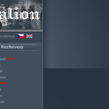
 HOMEPAGE
Spat!
NEW!
l
 86
arred
NEW!
ke
rs
kins