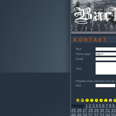
Nick:
Home page:
Email:
Text:
Přepište tento odesílací kód do
Kód:
Strana:
1
2
3
4
5
6
7
8
9
25
26
27
28
29
30
31
32
48
49
50
51
52
53
54
55