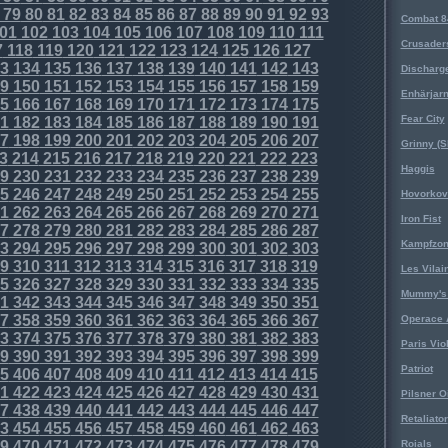
79
80
81
82
83
84
85
86
87
88
89
90
91
92
93
Combat 8
01
102
103
104
105
106
107
108
109
110
111
Crusader
7
118
119
120
121
122
123
124
125
126
127
3
134
135
136
137
138
139
140
141
142
143
Discharg
9
150
151
152
153
154
155
156
157
158
159
Enhärjar
5
166
167
168
169
170
171
172
173
174
175
Fear City
1
182
183
184
185
186
187
188
189
190
191
7
198
199
200
201
202
203
204
205
206
207
Grinny (S
3
214
215
216
217
218
219
220
221
222
223
Haggis
9
230
231
232
233
234
235
236
237
238
239
5
246
247
248
249
250
251
252
253
254
255
Hovorkovi
1
262
263
264
265
266
267
268
269
270
271
Iron Fist
7
278
279
280
281
282
283
284
285
286
287
Kampfzo
3
294
295
296
297
298
299
300
301
302
303
9
310
311
312
313
314
315
316
317
318
319
Les Vilai
5
326
327
328
329
330
331
332
333
334
335
Mummy's 
1
342
343
344
345
346
347
348
349
350
351
7
358
359
360
361
362
363
364
365
366
367
Operace 
3
374
375
376
377
378
379
380
381
382
383
Paris Vio
9
390
391
392
393
394
395
396
397
398
399
Patriot
5
406
407
408
409
410
411
412
413
414
415
1
422
423
424
425
426
427
428
429
430
431
Pilsner O
7
438
439
440
441
442
443
444
445
446
447
Retaliator
3
454
455
456
457
458
459
460
461
462
463
9
470
471
472
473
474
475
476
477
478
479
Roials