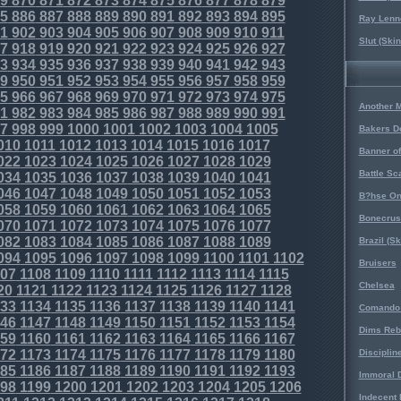
9
870
871
872
873
874
875
876
877
878
879
5
886
887
888
889
890
891
892
893
894
895
Ray Lenno
1
902
903
904
905
906
907
908
909
910
911
Slut (Ski
7
918
919
920
921
922
923
924
925
926
927
3
934
935
936
937
938
939
940
941
942
943
9
950
951
952
953
954
955
956
957
958
959
5
966
967
968
969
970
971
972
973
974
975
Another 
1
982
983
984
985
986
987
988
989
990
991
7
998
999
1000
1001
1002
1003
1004
1005
Bakers D
010
1011
1012
1013
1014
1015
1016
1017
Banner o
022
1023
1024
1025
1026
1027
1028
1029
Battle Sc
034
1035
1036
1037
1038
1039
1040
1041
046
1047
1048
1049
1050
1051
1052
1053
B?hse On
058
1059
1060
1061
1062
1063
1064
1065
Bonecrus
070
1071
1072
1073
1074
1075
1076
1077
082
1083
1084
1085
1086
1087
1088
1089
Brazil (S
094
1095
1096
1097
1098
1099
1100
1101
1102
Bruisers
07
1108
1109
1110
1111
1112
1113
1114
1115
Chelsea
20
1121
1122
1123
1124
1125
1126
1127
1128
33
1134
1135
1136
1137
1138
1139
1140
1141
Comando 
46
1147
1148
1149
1150
1151
1152
1153
1154
Dims Reb
59
1160
1161
1162
1163
1164
1165
1166
1167
72
1173
1174
1175
1176
1177
1178
1179
1180
Disciplin
85
1186
1187
1188
1189
1190
1191
1192
1193
Immoral D
98
1199
1200
1201
1202
1203
1204
1205
1206
Indecent