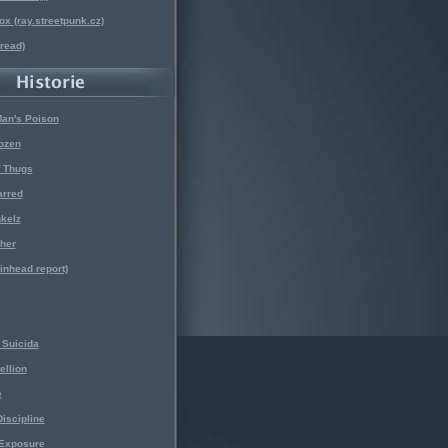
x (ray.streetpunk.cz)
nread)
Man's Poison
ozen
f Thugs
arred
kelz
her
kinhead report)
Suicida
ellion
e
iscipline
 Exposure