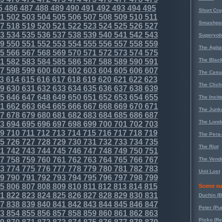
5
486
487
488
489
490
491
492
493
494
495
Short Cr
1
502
503
504
505
506
507
508
509
510
511
Smashpoi
7
518
519
520
521
522
523
524
525
526
527
3
534
535
536
537
538
539
540
541
542
543
Superyob
9
550
551
552
553
554
555
556
557
558
559
The Agita
5
566
567
568
569
570
571
572
573
574
575
The Black
1
582
583
584
585
586
587
588
589
590
591
7
598
599
600
601
602
603
604
605
606
607
The Casu
3
614
615
616
617
618
619
620
621
622
623
The Clich
9
630
631
632
633
634
635
636
637
638
639
5
646
647
648
649
650
651
652
653
654
655
The Incit
1
662
663
664
665
666
667
668
669
670
671
The Junk
7
678
679
680
681
682
683
684
685
686
687
The Lond
3
694
695
696
697
698
699
700
701
702
703
9
710
711
712
713
714
715
716
717
718
719
The Pera
5
726
727
728
729
730
731
732
733
734
735
The Riot
1
742
743
744
745
746
747
748
749
750
751
7
758
759
760
761
762
763
764
765
766
767
The Vende
3
774
775
776
777
778
779
780
781
782
783
Unit Lost
9
790
791
792
793
794
795
796
797
798
799
5
806
807
808
809
810
811
812
813
814
815
Scene su
1
822
823
824
825
826
827
828
829
830
831
Duchin (B
7
838
839
840
841
842
843
844
845
846
847
Peter (Pu
3
854
855
856
857
858
859
860
861
862
863
Picko (R