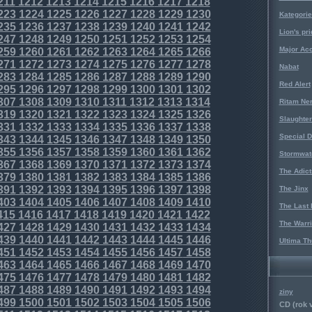
211
1212
1213
1214
1215
1216
1217
1218
223
1224
1225
1226
1227
1228
1229
1230
Kategorie
235
1236
1237
1238
1239
1240
1241
1242
Lion's pri
247
1248
1249
1250
1251
1252
1253
1254
Major Acc
259
1260
1261
1262
1263
1264
1265
1266
271
1272
1273
1274
1275
1276
1277
1278
Nabat
283
1284
1285
1286
1287
1288
1289
1290
Red Alert
295
1296
1297
1298
1299
1300
1301
1302
307
1308
1309
1310
1311
1312
1313
1314
Ritam Ne
319
1320
1321
1322
1323
1324
1325
1326
Slaughter
331
1332
1333
1334
1335
1336
1337
1338
Special D
343
1344
1345
1346
1347
1348
1349
1350
355
1356
1357
1358
1359
1360
1361
1362
Stormwat
367
1368
1369
1370
1371
1372
1373
1374
The Adict
379
1380
1381
1382
1383
1384
1385
1386
391
1392
1393
1394
1395
1396
1397
1398
The Jinx
403
1404
1405
1406
1407
1408
1409
1410
The Last 
415
1416
1417
1418
1419
1420
1421
1422
The Warri
427
1428
1429
1430
1431
1432
1433
1434
439
1440
1441
1442
1443
1444
1445
1446
Ultima Th
451
1452
1453
1454
1455
1456
1457
1458
463
1464
1465
1466
1467
1468
1469
1470
475
1476
1477
1478
1479
1480
1481
1482
487
1488
1489
1490
1491
1492
1493
1494
ziny
499
1500
1501
1502
1503
1504
1505
1506
CD (rok 