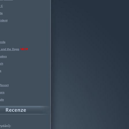
 C
de
ident
reda
 and the Dogs
NEW!
uties
ch
s
Resort
ors
ule
vydání):