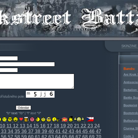
SKINZINE
Bands:
Ani Krok 
Antisocia
Battalion
 příslušného pole:
Battle Sc
Bootprint
*b*
text
*/b* | *i*
text
*/i*
Bootstro
Bulbulato
10
11
12
13
14
15
16
17
18
19
20
21
22
23
24
Ciurma S
33
34
35
36
37
38
39
40
41
42
43
44
45
46
47
56
57
58
59
60
61
62
63
64
65
66
67
68
69
70
Code 1