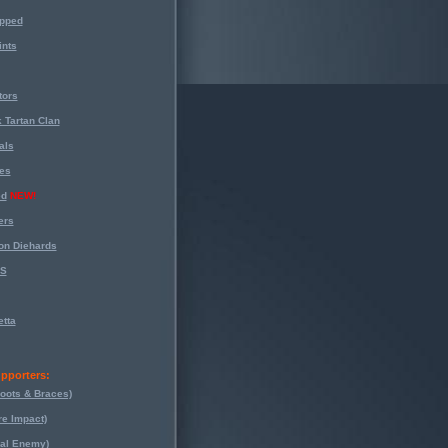
opped
nts
tors
 Tartan Clan
als
es
ed
NEW!
ers
on Diehards
-S
tta
pporters:
oots & Braces)
re Impact)
eal Enemy)