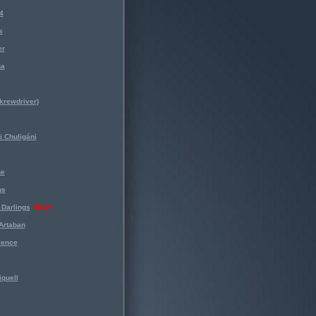
4
s
er
na
krewdriver)
 Chuligáni
ne
ns
Darlings
NEW!
Artaban
lence
iquell