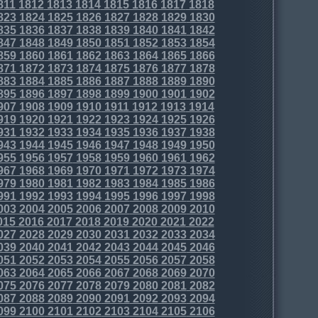
811
1812
1813
1814
1815
1816
1817
1818
823
1824
1825
1826
1827
1828
1829
1830
835
1836
1837
1838
1839
1840
1841
1842
847
1848
1849
1850
1851
1852
1853
1854
859
1860
1861
1862
1863
1864
1865
1866
871
1872
1873
1874
1875
1876
1877
1878
883
1884
1885
1886
1887
1888
1889
1890
895
1896
1897
1898
1899
1900
1901
1902
907
1908
1909
1910
1911
1912
1913
1914
919
1920
1921
1922
1923
1924
1925
1926
931
1932
1933
1934
1935
1936
1937
1938
943
1944
1945
1946
1947
1948
1949
1950
955
1956
1957
1958
1959
1960
1961
1962
967
1968
1969
1970
1971
1972
1973
1974
979
1980
1981
1982
1983
1984
1985
1986
991
1992
1993
1994
1995
1996
1997
1998
003
2004
2005
2006
2007
2008
2009
2010
015
2016
2017
2018
2019
2020
2021
2022
027
2028
2029
2030
2031
2032
2033
2034
039
2040
2041
2042
2043
2044
2045
2046
051
2052
2053
2054
2055
2056
2057
2058
063
2064
2065
2066
2067
2068
2069
2070
075
2076
2077
2078
2079
2080
2081
2082
087
2088
2089
2090
2091
2092
2093
2094
099
2100
2101
2102
2103
2104
2105
2106