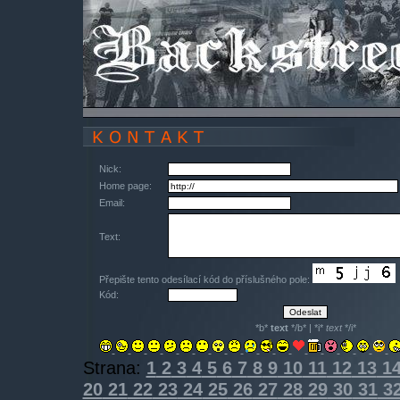
Nick:
Home page:
Email:
Text:
Přepište tento odesílací kód do příslušného pole:
Kód:
*b*
text
*/b* | *i*
text
*/i*
Strana:
1
2
3
4
5
6
7
8
9
10
11
12
13
1
20
21
22
23
24
25
26
27
28
29
30
31
3