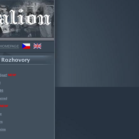
 HOMEPAGE
Spat!
NEW!
l
 86
arred
NEW!
ke
rs
kins