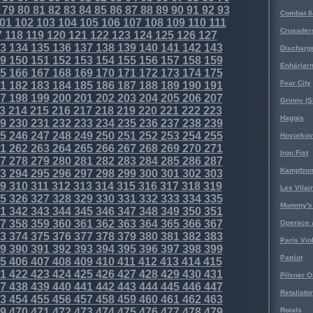
79
80
81
82
83
84
85
86
87
88
89
90
91
92
93
Combat 8
01
102
103
104
105
106
107
108
109
110
111
Crusader
7
118
119
120
121
122
123
124
125
126
127
3
134
135
136
137
138
139
140
141
142
143
Discharg
9
150
151
152
153
154
155
156
157
158
159
Enhärjar
5
166
167
168
169
170
171
172
173
174
175
Fear City
1
182
183
184
185
186
187
188
189
190
191
7
198
199
200
201
202
203
204
205
206
207
Grinny (S
3
214
215
216
217
218
219
220
221
222
223
Haggis
9
230
231
232
233
234
235
236
237
238
239
5
246
247
248
249
250
251
252
253
254
255
Hovorkovi
1
262
263
264
265
266
267
268
269
270
271
Iron Fist
7
278
279
280
281
282
283
284
285
286
287
Kampfzo
3
294
295
296
297
298
299
300
301
302
303
9
310
311
312
313
314
315
316
317
318
319
Les Vilai
5
326
327
328
329
330
331
332
333
334
335
Mummy's 
1
342
343
344
345
346
347
348
349
350
351
7
358
359
360
361
362
363
364
365
366
367
Operace 
3
374
375
376
377
378
379
380
381
382
383
Paris Vio
9
390
391
392
393
394
395
396
397
398
399
Patriot
5
406
407
408
409
410
411
412
413
414
415
1
422
423
424
425
426
427
428
429
430
431
Pilsner O
7
438
439
440
441
442
443
444
445
446
447
Retaliator
3
454
455
456
457
458
459
460
461
462
463
9
470
471
472
473
474
475
476
477
478
479
Roials