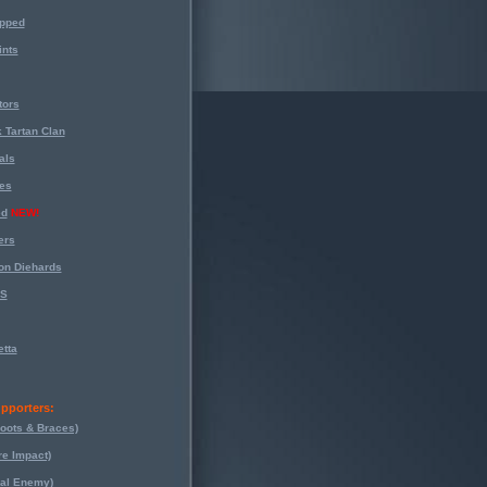
opped
nts
tors
 Tartan Clan
als
es
ed
NEW!
ers
on Diehards
-S
tta
pporters:
oots & Braces)
re Impact)
eal Enemy)