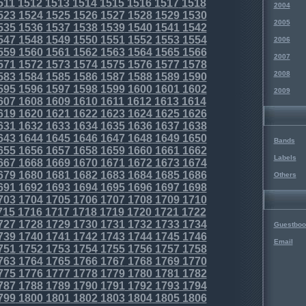
511
1512
1513
1514
1515
1516
1517
1518
2004
523
1524
1525
1526
1527
1528
1529
1530
2005
535
1536
1537
1538
1539
1540
1541
1542
547
1548
1549
1550
1551
1552
1553
1554
2006
559
1560
1561
1562
1563
1564
1565
1566
2007
571
1572
1573
1574
1575
1576
1577
1578
2008
583
1584
1585
1586
1587
1588
1589
1590
595
1596
1597
1598
1599
1600
1601
1602
2009
607
1608
1609
1610
1611
1612
1613
1614
619
1620
1621
1622
1623
1624
1625
1626
631
1632
1633
1634
1635
1636
1637
1638
643
1644
1645
1646
1647
1648
1649
1650
Bands
655
1656
1657
1658
1659
1660
1661
1662
Labels
667
1668
1669
1670
1671
1672
1673
1674
679
1680
1681
1682
1683
1684
1685
1686
Others
691
1692
1693
1694
1695
1696
1697
1698
703
1704
1705
1706
1707
1708
1709
1710
715
1716
1717
1718
1719
1720
1721
1722
727
1728
1729
1730
1731
1732
1733
1734
Guestboo
739
1740
1741
1742
1743
1744
1745
1746
Email
751
1752
1753
1754
1755
1756
1757
1758
763
1764
1765
1766
1767
1768
1769
1770
775
1776
1777
1778
1779
1780
1781
1782
787
1788
1789
1790
1791
1792
1793
1794
799
1800
1801
1802
1803
1804
1805
1806