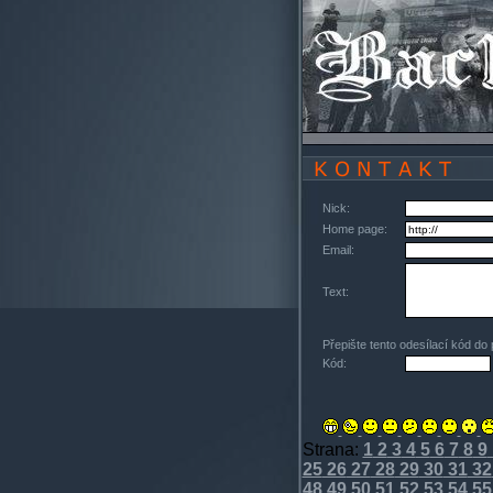
Nick:
Home page:
Email:
Text:
Přepište tento odesílací kód do
Kód:
Strana:
1
2
3
4
5
6
7
8
9
25
26
27
28
29
30
31
32
48
49
50
51
52
53
54
55