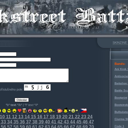
SKINZINE
Bands:
Ani Krok 
Antisocia
Battalion
 příslušného pole:
Battle Sc
Bootprint
*b*
text
*/b* | *i*
text
*/i*
Bootstro
Bulbulato
10
11
12
13
14
15
16
17
18
19
20
21
22
23
24
Ciurma S
33
34
35
36
37
38
39
40
41
42
43
44
45
46
47
56
57
58
59
60
61
62
63
64
65
66
67
68
69
70
Code 1