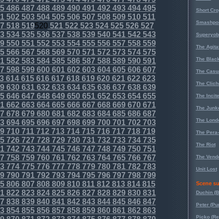
5
486
487
488
489
490
491
492
493
494
495
Short Cr
1
502
503
504
505
506
507
508
509
510
511
Smashpoi
7
518
519
520
521
522
523
524
525
526
527
3
534
535
536
537
538
539
540
541
542
543
Superyob
9
550
551
552
553
554
555
556
557
558
559
The Agita
5
566
567
568
569
570
571
572
573
574
575
The Black
1
582
583
584
585
586
587
588
589
590
591
7
598
599
600
601
602
603
604
605
606
607
The Casu
3
614
615
616
617
618
619
620
621
622
623
The Clich
9
630
631
632
633
634
635
636
637
638
639
5
646
647
648
649
650
651
652
653
654
655
The Incit
1
662
663
664
665
666
667
668
669
670
671
The Junk
7
678
679
680
681
682
683
684
685
686
687
The Lond
3
694
695
696
697
698
699
700
701
702
703
9
710
711
712
713
714
715
716
717
718
719
The Pera
5
726
727
728
729
730
731
732
733
734
735
The Riot
1
742
743
744
745
746
747
748
749
750
751
7
758
759
760
761
762
763
764
765
766
767
The Vende
3
774
775
776
777
778
779
780
781
782
783
Unit Lost
9
790
791
792
793
794
795
796
797
798
799
5
806
807
808
809
810
811
812
813
814
815
Scene su
1
822
823
824
825
826
827
828
829
830
831
Duchin (B
7
838
839
840
841
842
843
844
845
846
847
Peter (Pu
3
854
855
856
857
858
859
860
861
862
863
Picko (R