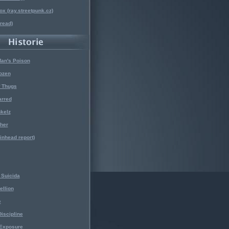
x (ray.streetpunk.cz)
nread)
Man's Poison
ozen
f Thugs
arred
kelz
her
kinhead report)
Suicida
ellion
e
iscipline
 Exposure