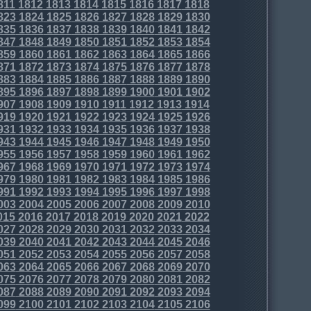
811
1812
1813
1814
1815
1816
1817
1818
823
1824
1825
1826
1827
1828
1829
1830
835
1836
1837
1838
1839
1840
1841
1842
847
1848
1849
1850
1851
1852
1853
1854
859
1860
1861
1862
1863
1864
1865
1866
871
1872
1873
1874
1875
1876
1877
1878
883
1884
1885
1886
1887
1888
1889
1890
895
1896
1897
1898
1899
1900
1901
1902
907
1908
1909
1910
1911
1912
1913
1914
919
1920
1921
1922
1923
1924
1925
1926
931
1932
1933
1934
1935
1936
1937
1938
943
1944
1945
1946
1947
1948
1949
1950
955
1956
1957
1958
1959
1960
1961
1962
967
1968
1969
1970
1971
1972
1973
1974
979
1980
1981
1982
1983
1984
1985
1986
991
1992
1993
1994
1995
1996
1997
1998
003
2004
2005
2006
2007
2008
2009
2010
015
2016
2017
2018
2019
2020
2021
2022
027
2028
2029
2030
2031
2032
2033
2034
039
2040
2041
2042
2043
2044
2045
2046
051
2052
2053
2054
2055
2056
2057
2058
063
2064
2065
2066
2067
2068
2069
2070
075
2076
2077
2078
2079
2080
2081
2082
087
2088
2089
2090
2091
2092
2093
2094
099
2100
2101
2102
2103
2104
2105
2106