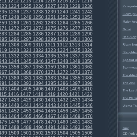
211
1212
1213
1214
1215
1216
1217
1218
223
1224
1225
1226
1227
1228
1229
1230
Kategorie
235
1236
1237
1238
1239
1240
1241
1242
Lion's pri
247
1248
1249
1250
1251
1252
1253
1254
Major Acc
259
1260
1261
1262
1263
1264
1265
1266
271
1272
1273
1274
1275
1276
1277
1278
Nabat
283
1284
1285
1286
1287
1288
1289
1290
Red Alert
295
1296
1297
1298
1299
1300
1301
1302
307
1308
1309
1310
1311
1312
1313
1314
Ritam Ne
319
1320
1321
1322
1323
1324
1325
1326
Slaughter
331
1332
1333
1334
1335
1336
1337
1338
Special D
343
1344
1345
1346
1347
1348
1349
1350
355
1356
1357
1358
1359
1360
1361
1362
Stormwat
367
1368
1369
1370
1371
1372
1373
1374
The Adict
379
1380
1381
1382
1383
1384
1385
1386
391
1392
1393
1394
1395
1396
1397
1398
The Jinx
403
1404
1405
1406
1407
1408
1409
1410
The Last 
415
1416
1417
1418
1419
1420
1421
1422
The Warri
427
1428
1429
1430
1431
1432
1433
1434
439
1440
1441
1442
1443
1444
1445
1446
Ultima Th
451
1452
1453
1454
1455
1456
1457
1458
463
1464
1465
1466
1467
1468
1469
1470
475
1476
1477
1478
1479
1480
1481
1482
487
1488
1489
1490
1491
1492
1493
1494
ziny
499
1500
1501
1502
1503
1504
1505
1506
CD (rok 