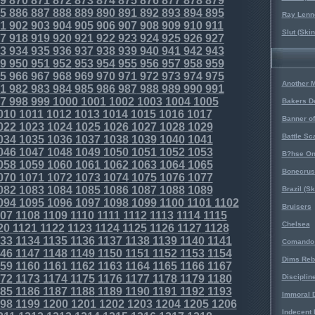
9
870
871
872
873
874
875
876
877
878
879
5
886
887
888
889
890
891
892
893
894
895
Ray Lenno
1
902
903
904
905
906
907
908
909
910
911
Slut (Ski
7
918
919
920
921
922
923
924
925
926
927
3
934
935
936
937
938
939
940
941
942
943
9
950
951
952
953
954
955
956
957
958
959
5
966
967
968
969
970
971
972
973
974
975
Another 
1
982
983
984
985
986
987
988
989
990
991
7
998
999
1000
1001
1002
1003
1004
1005
Bakers D
010
1011
1012
1013
1014
1015
1016
1017
Banner o
022
1023
1024
1025
1026
1027
1028
1029
Battle Sc
034
1035
1036
1037
1038
1039
1040
1041
046
1047
1048
1049
1050
1051
1052
1053
B?hse On
058
1059
1060
1061
1062
1063
1064
1065
Bonecrus
070
1071
1072
1073
1074
1075
1076
1077
082
1083
1084
1085
1086
1087
1088
1089
Brazil (S
094
1095
1096
1097
1098
1099
1100
1101
1102
Bruisers
07
1108
1109
1110
1111
1112
1113
1114
1115
Chelsea
20
1121
1122
1123
1124
1125
1126
1127
1128
33
1134
1135
1136
1137
1138
1139
1140
1141
Comando 
46
1147
1148
1149
1150
1151
1152
1153
1154
Dims Reb
59
1160
1161
1162
1163
1164
1165
1166
1167
72
1173
1174
1175
1176
1177
1178
1179
1180
Disciplin
85
1186
1187
1188
1189
1190
1191
1192
1193
Immoral D
98
1199
1200
1201
1202
1203
1204
1205
1206
Indecent