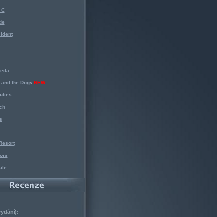
 C
de
ident
reda
 and the Dogs
NEW!
uties
ch
s
Resort
ors
ule
vydání):