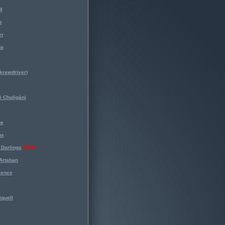
4
s
er
na
krewdriver)
 Chuligáni
ne
ns
Darlings
NEW!
Artaban
lence
iquell