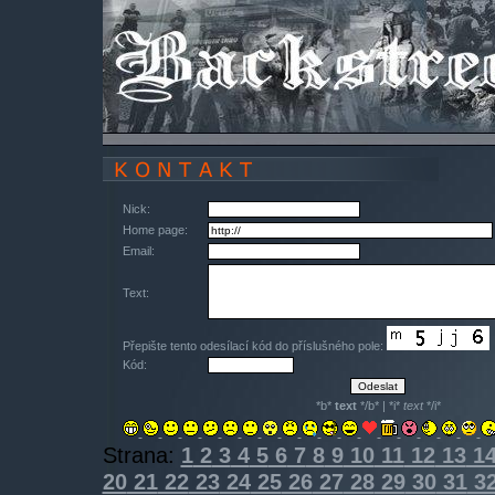
Nick:
Home page:
Email:
Text:
Přepište tento odesílací kód do příslušného pole:
Kód:
*b*
text
*/b* | *i*
text
*/i*
Strana:
1
2
3
4
5
6
7
8
9
10
11
12
13
1
20
21
22
23
24
25
26
27
28
29
30
31
3