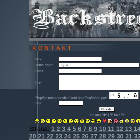
Nick:
Home page:
Email:
Text:
Přepište tento odesílací kód do příslušného pole:
Kód:
*b*
text
*/b* | *i*
text
*/i*
Strana:
1
2
3
4
5
6
7
8
9
10
11
12
13
1
20
21
22
23
24
25
26
27
28
29
30
31
3