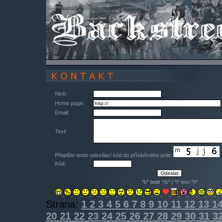
Nick:
Home page:
Email:
Text:
Přepište tento odesílací kód do příslušného pole:
Kód:
*b*
text
*/b* | *i*
text
*/i*
Strana:
1
2
3
4
5
6
7
8
9
10
11
12
13
1
20
21
22
23
24
25
26
27
28
29
30
31
3