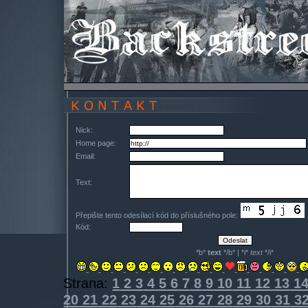
Nick:
Home page:
Email:
Text:
Přepište tento odesílací kód do příslušného pole:
Kód:
*b*
text
*/b* | *i*
text
*/i*
Strana:
1
2
3
4
5
6
7
8
9
10
11
12
13
1
20
21
22
23
24
25
26
27
28
29
30
31
3