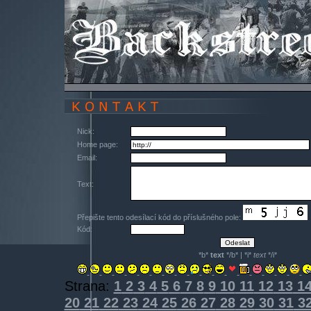
Nick:
Home page:
Email:
Text:
Přepište tento odesílací kód do příslušného pole:
Kód:
*b*
text
*/b* | *i*
text
*/i*
Strana:
1
2
3
4
5
6
7
8
9
10
11
12
13
1
20
21
22
23
24
25
26
27
28
29
30
31
3