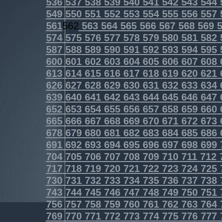
536
537
538
539
540
541
542
543
544
549
550
551
552
553
554
555
556
557
561
562
563
564
565
566
567
568
569
5
574
575
576
577
578
579
580
581
582
587
588
589
590
591
592
593
594
595
600
601
602
603
604
605
606
607
608
613
614
615
616
617
618
619
620
621
626
627
628
629
630
631
632
633
634
639
640
641
642
643
644
645
646
647
652
653
654
655
656
657
658
659
660
665
666
667
668
669
670
671
672
673
678
679
680
681
682
683
684
685
686
691
692
693
694
695
696
697
698
699
704
705
706
707
708
709
710
711
712
717
718
719
720
721
722
723
724
725
730
731
732
733
734
735
736
737
738
743
744
745
746
747
748
749
750
751
756
757
758
759
760
761
762
763
764
769
770
771
772
773
774
775
776
777