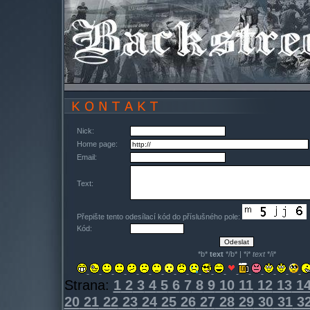
Nick:
Home page:
Email:
Text:
Přepište tento odesílací kód do příslušného pole:
Kód:
*b*
text
*/b* | *i*
text
*/i*
Strana:
1
2
3
4
5
6
7
8
9
10
11
12
13
1
20
21
22
23
24
25
26
27
28
29
30
31
3