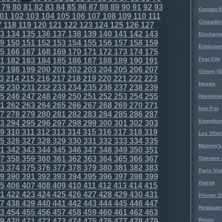
79
80
81
82
83
84
85
86
87
88
89
90
91
92
93
Combat 8
01
102
103
104
105
106
107
108
109
110
111
Crusader
7
118
119
120
121
122
123
124
125
126
127
3
134
135
136
137
138
139
140
141
142
143
Discharg
9
150
151
152
153
154
155
156
157
158
159
Enhärjar
5
166
167
168
169
170
171
172
173
174
175
Fear City
1
182
183
184
185
186
187
188
189
190
191
7
198
199
200
201
202
203
204
205
206
207
Grinny (S
3
214
215
216
217
218
219
220
221
222
223
Haggis
9
230
231
232
233
234
235
236
237
238
239
5
246
247
248
249
250
251
252
253
254
255
Hovorkovi
1
262
263
264
265
266
267
268
269
270
271
Iron Fist
7
278
279
280
281
282
283
284
285
286
287
Kampfzo
3
294
295
296
297
298
299
300
301
302
303
9
310
311
312
313
314
315
316
317
318
319
Les Vilai
5
326
327
328
329
330
331
332
333
334
335
Mummy's 
1
342
343
344
345
346
347
348
349
350
351
7
358
359
360
361
362
363
364
365
366
367
Operace 
3
374
375
376
377
378
379
380
381
382
383
Paris Vio
9
390
391
392
393
394
395
396
397
398
399
Patriot
5
406
407
408
409
410
411
412
413
414
415
1
422
423
424
425
426
427
428
429
430
431
Pilsner O
7
438
439
440
441
442
443
444
445
446
447
Retaliator
3
454
455
456
457
458
459
460
461
462
463
9
470
471
472
473
474
475
476
477
478
479
Roials