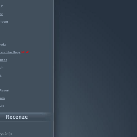
 C
de
ident
reda
 and the Dogs
NEW!
uties
ch
s
Resort
ors
ule
vydání):