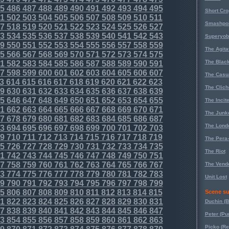
5
486
487
488
489
490
491
492
493
494
495
Short Cr
1
502
503
504
505
506
507
508
509
510
511
Smashpoi
7
518
519
520
521
522
523
524
525
526
527
3
534
535
536
537
538
539
540
541
542
543
Superyob
9
550
551
552
553
554
555
556
557
558
559
The Agita
5
566
567
568
569
570
571
572
573
574
575
The Black
1
582
583
584
585
586
587
588
589
590
591
7
598
599
600
601
602
603
604
605
606
607
The Casu
3
614
615
616
617
618
619
620
621
622
623
The Clich
9
630
631
632
633
634
635
636
637
638
639
5
646
647
648
649
650
651
652
653
654
655
The Incit
1
662
663
664
665
666
667
668
669
670
671
The Junk
7
678
679
680
681
682
683
684
685
686
687
The Lond
3
694
695
696
697
698
699
700
701
702
703
9
710
711
712
713
714
715
716
717
718
719
The Pera
5
726
727
728
729
730
731
732
733
734
735
The Riot
1
742
743
744
745
746
747
748
749
750
751
7
758
759
760
761
762
763
764
765
766
767
The Vende
3
774
775
776
777
778
779
780
781
782
783
Unit Lost
9
790
791
792
793
794
795
796
797
798
799
5
806
807
808
809
810
811
812
813
814
815
Scene su
1
822
823
824
825
826
827
828
829
830
831
Duchin (B
7
838
839
840
841
842
843
844
845
846
847
Peter (Pu
3
854
855
856
857
858
859
860
861
862
863
Picko (R