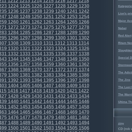
211
1212
1213
1214
1215
1216
1217
1218
223
1224
1225
1226
1227
1228
1229
1230
Kategorie
235
1236
1237
1238
1239
1240
1241
1242
Lion's pri
247
1248
1249
1250
1251
1252
1253
1254
Major Acc
259
1260
1261
1262
1263
1264
1265
1266
271
1272
1273
1274
1275
1276
1277
1278
Nabat
283
1284
1285
1286
1287
1288
1289
1290
Red Alert
295
1296
1297
1298
1299
1300
1301
1302
307
1308
1309
1310
1311
1312
1313
1314
Ritam Ne
319
1320
1321
1322
1323
1324
1325
1326
Slaughter
331
1332
1333
1334
1335
1336
1337
1338
Special D
343
1344
1345
1346
1347
1348
1349
1350
355
1356
1357
1358
1359
1360
1361
1362
Stormwat
367
1368
1369
1370
1371
1372
1373
1374
The Adict
379
1380
1381
1382
1383
1384
1385
1386
391
1392
1393
1394
1395
1396
1397
1398
The Jinx
403
1404
1405
1406
1407
1408
1409
1410
The Last 
415
1416
1417
1418
1419
1420
1421
1422
The Warri
427
1428
1429
1430
1431
1432
1433
1434
439
1440
1441
1442
1443
1444
1445
1446
Ultima Th
451
1452
1453
1454
1455
1456
1457
1458
463
1464
1465
1466
1467
1468
1469
1470
475
1476
1477
1478
1479
1480
1481
1482
487
1488
1489
1490
1491
1492
1493
1494
ziny
499
1500
1501
1502
1503
1504
1505
1506
CD (rok 