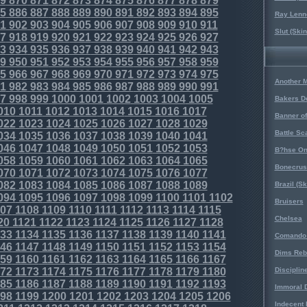
9
870
871
872
873
874
875
876
877
878
879
5
886
887
888
889
890
891
892
893
894
895
Ray Lenno
1
902
903
904
905
906
907
908
909
910
911
Slut (Ski
7
918
919
920
921
922
923
924
925
926
927
3
934
935
936
937
938
939
940
941
942
943
9
950
951
952
953
954
955
956
957
958
959
5
966
967
968
969
970
971
972
973
974
975
Another 
1
982
983
984
985
986
987
988
989
990
991
7
998
999
1000
1001
1002
1003
1004
1005
Bakers D
010
1011
1012
1013
1014
1015
1016
1017
Banner o
022
1023
1024
1025
1026
1027
1028
1029
Battle Sc
034
1035
1036
1037
1038
1039
1040
1041
046
1047
1048
1049
1050
1051
1052
1053
B?hse On
058
1059
1060
1061
1062
1063
1064
1065
Bonecrus
070
1071
1072
1073
1074
1075
1076
1077
082
1083
1084
1085
1086
1087
1088
1089
Brazil (S
094
1095
1096
1097
1098
1099
1100
1101
1102
Bruisers
07
1108
1109
1110
1111
1112
1113
1114
1115
Chelsea
20
1121
1122
1123
1124
1125
1126
1127
1128
33
1134
1135
1136
1137
1138
1139
1140
1141
Comando 
46
1147
1148
1149
1150
1151
1152
1153
1154
Dims Reb
59
1160
1161
1162
1163
1164
1165
1166
1167
72
1173
1174
1175
1176
1177
1178
1179
1180
Disciplin
85
1186
1187
1188
1189
1190
1191
1192
1193
Immoral D
98
1199
1200
1201
1202
1203
1204
1205
1206
Indecent