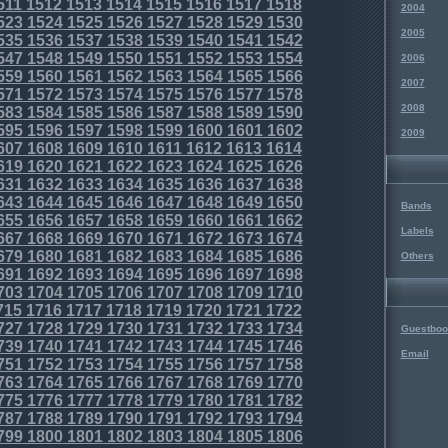
511
1512
1513
1514
1515
1516
1517
1518
2004
523
1524
1525
1526
1527
1528
1529
1530
2005
535
1536
1537
1538
1539
1540
1541
1542
547
1548
1549
1550
1551
1552
1553
1554
2006
559
1560
1561
1562
1563
1564
1565
1566
2007
571
1572
1573
1574
1575
1576
1577
1578
2008
583
1584
1585
1586
1587
1588
1589
1590
595
1596
1597
1598
1599
1600
1601
1602
2009
607
1608
1609
1610
1611
1612
1613
1614
619
1620
1621
1622
1623
1624
1625
1626
631
1632
1633
1634
1635
1636
1637
1638
643
1644
1645
1646
1647
1648
1649
1650
Bands
655
1656
1657
1658
1659
1660
1661
1662
Labels
667
1668
1669
1670
1671
1672
1673
1674
679
1680
1681
1682
1683
1684
1685
1686
Others
691
1692
1693
1694
1695
1696
1697
1698
703
1704
1705
1706
1707
1708
1709
1710
715
1716
1717
1718
1719
1720
1721
1722
727
1728
1729
1730
1731
1732
1733
1734
Guestboo
739
1740
1741
1742
1743
1744
1745
1746
Email
751
1752
1753
1754
1755
1756
1757
1758
763
1764
1765
1766
1767
1768
1769
1770
775
1776
1777
1778
1779
1780
1781
1782
787
1788
1789
1790
1791
1792
1793
1794
799
1800
1801
1802
1803
1804
1805
1806