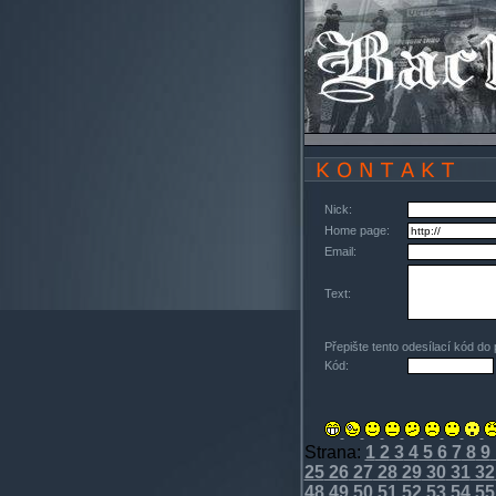
Nick:
Home page:
Email:
Text:
Přepište tento odesílací kód do
Kód:
Strana:
1
2
3
4
5
6
7
8
9
25
26
27
28
29
30
31
32
48
49
50
51
52
53
54
55