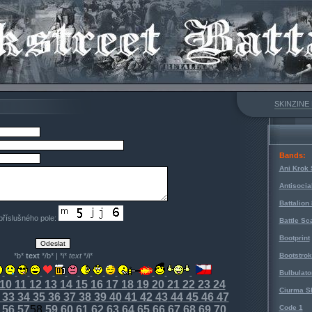
SKINZINE
Bands:
Ani Krok 
Antisocia
Battalion
 příslušného pole:
Battle Sc
Bootprint
*b*
text
*/b* | *i*
text
*/i*
Bootstro
Bulbulato
10
11
12
13
14
15
16
17
18
19
20
21
22
23
24
Ciurma S
33
34
35
36
37
38
39
40
41
42
43
44
45
46
47
56
57
58
59
60
61
62
63
64
65
66
67
68
69
70
Code 1