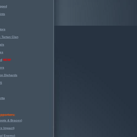
opped
nts
tors
 Tartan Clan
als
es
ed
NEW!
ers
on Diehards
-S
tta
pporters:
oots & Braces)
re Impact)
eal Enemy)