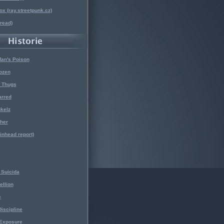
x (ray.streetpunk.cz)
nread)
Man's Poison
ozen
f Thugs
arred
kelz
her
kinhead report)
Suicida
ellion
e
iscipline
 Exposure