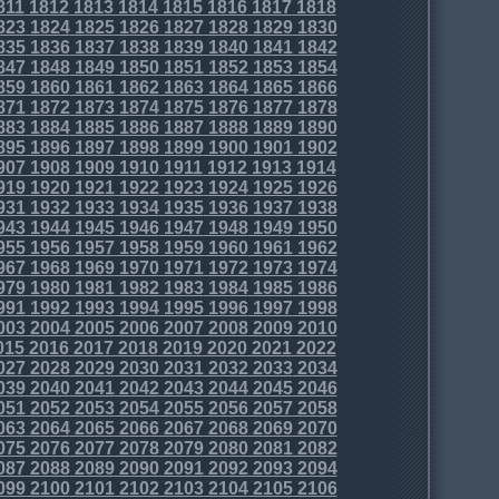
811
1812
1813
1814
1815
1816
1817
1818
823
1824
1825
1826
1827
1828
1829
1830
835
1836
1837
1838
1839
1840
1841
1842
847
1848
1849
1850
1851
1852
1853
1854
859
1860
1861
1862
1863
1864
1865
1866
871
1872
1873
1874
1875
1876
1877
1878
883
1884
1885
1886
1887
1888
1889
1890
895
1896
1897
1898
1899
1900
1901
1902
907
1908
1909
1910
1911
1912
1913
1914
919
1920
1921
1922
1923
1924
1925
1926
931
1932
1933
1934
1935
1936
1937
1938
943
1944
1945
1946
1947
1948
1949
1950
955
1956
1957
1958
1959
1960
1961
1962
967
1968
1969
1970
1971
1972
1973
1974
979
1980
1981
1982
1983
1984
1985
1986
991
1992
1993
1994
1995
1996
1997
1998
003
2004
2005
2006
2007
2008
2009
2010
015
2016
2017
2018
2019
2020
2021
2022
027
2028
2029
2030
2031
2032
2033
2034
039
2040
2041
2042
2043
2044
2045
2046
051
2052
2053
2054
2055
2056
2057
2058
063
2064
2065
2066
2067
2068
2069
2070
075
2076
2077
2078
2079
2080
2081
2082
087
2088
2089
2090
2091
2092
2093
2094
099
2100
2101
2102
2103
2104
2105
2106