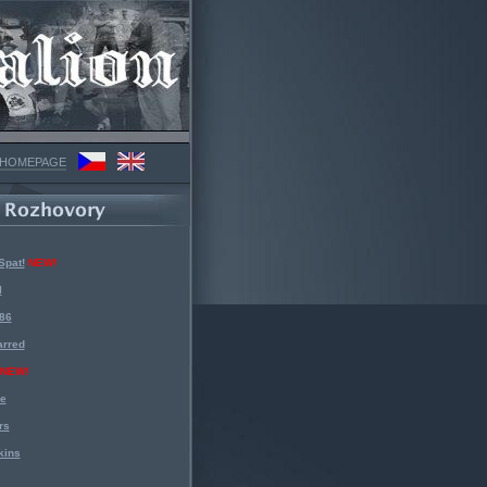
 HOMEPAGE
Spat!
NEW!
l
 86
arred
NEW!
ke
rs
kins