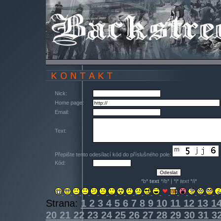
Nick:
Home page:
Email:
Text:
Přepište tento odesílací kód do příslušného pole:
Kód:
*b*
text
*/b* | *i*
text
*/i*
Strana:
1
2
3
4
5
6
7
8
9
10
11
12
13
1
20
21
22
23
24
25
26
27
28
29
30
31
3