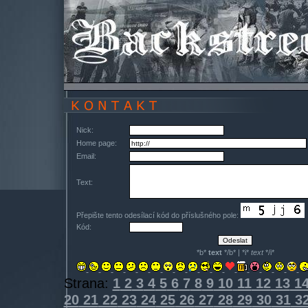
Nick:
Home page:
Email:
Text:
Přepište tento odesílací kód do příslušného pole:
Kód:
*b*
text
*/b* | *i*
text
*/i*
Strana:
1
2
3
4
5
6
7
8
9
10
11
12
13
1
20
21
22
23
24
25
26
27
28
29
30
31
3