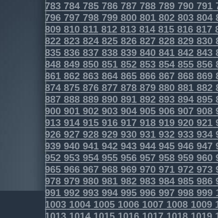
783
784
785
786
787
788
789
790
791
796
797
798
799
800
801
802
803
804
809
810
811
812
813
814
815
816
817
822
823
824
825
826
827
828
829
830
835
836
837
838
839
840
841
842
843
848
849
850
851
852
853
854
855
856
861
862
863
864
865
866
867
868
869
874
875
876
877
878
879
880
881
882
887
888
889
890
891
892
893
894
895
900
901
902
903
904
905
906
907
908
913
914
915
916
917
918
919
920
921
926
927
928
929
930
931
932
933
934
939
940
941
942
943
944
945
946
947
952
953
954
955
956
957
958
959
960
965
966
967
968
969
970
971
972
973
978
979
980
981
982
983
984
985
986
991
992
993
994
995
996
997
998
999
1003
1004
1005
1006
1007
1008
1009
1013
1014
1015
1016
1017
1018
1019