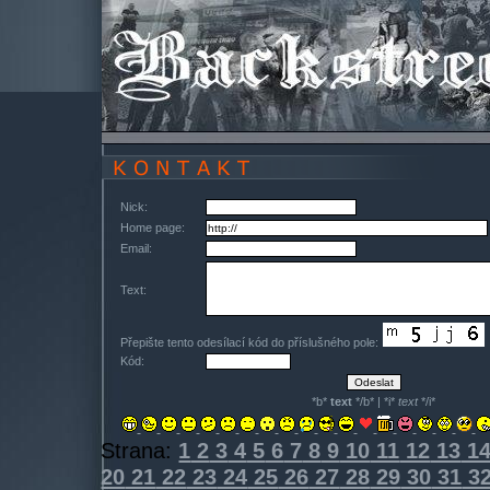
Nick:
Home page:
Email:
Text:
Přepište tento odesílací kód do příslušného pole:
Kód:
*b*
text
*/b* | *i*
text
*/i*
Strana:
1
2
3
4
5
6
7
8
9
10
11
12
13
1
20
21
22
23
24
25
26
27
28
29
30
31
3