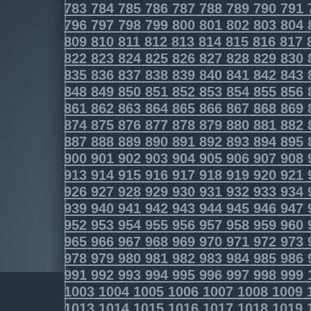
783
784
785
786
787
788
789
790
791
796
797
798
799
800
801
802
803
804
809
810
811
812
813
814
815
816
817
822
823
824
825
826
827
828
829
830
835
836
837
838
839
840
841
842
843
848
849
850
851
852
853
854
855
856
861
862
863
864
865
866
867
868
869
874
875
876
877
878
879
880
881
882
887
888
889
890
891
892
893
894
895
900
901
902
903
904
905
906
907
908
913
914
915
916
917
918
919
920
921
926
927
928
929
930
931
932
933
934
939
940
941
942
943
944
945
946
947
952
953
954
955
956
957
958
959
960
965
966
967
968
969
970
971
972
973
978
979
980
981
982
983
984
985
986
991
992
993
994
995
996
997
998
999
1003
1004
1005
1006
1007
1008
1009
1013
1014
1015
1016
1017
1018
1019