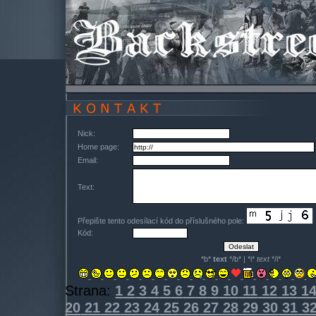
Nick:
Home page:
Email:
Text:
Přepište tento odesílací kód do příslušného pole:
Kód:
*b*
text
*/b* | *i*
text
*/i*
Strana:
1
2
3
4
5
6
7
8
9
10
11
12
13
1
20
21
22
23
24
25
26
27
28
29
30
31
3