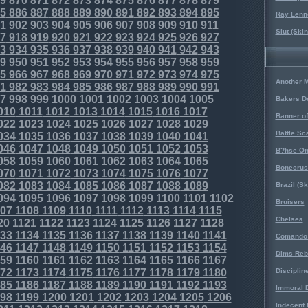
9
870
871
872
873
874
875
876
877
878
879
5
886
887
888
889
890
891
892
893
894
895
Ray Lenno
1
902
903
904
905
906
907
908
909
910
911
Slut (Ski
7
918
919
920
921
922
923
924
925
926
927
3
934
935
936
937
938
939
940
941
942
943
9
950
951
952
953
954
955
956
957
958
959
5
966
967
968
969
970
971
972
973
974
975
Another 
1
982
983
984
985
986
987
988
989
990
991
7
998
999
1000
1001
1002
1003
1004
1005
Bakers D
010
1011
1012
1013
1014
1015
1016
1017
Banner o
022
1023
1024
1025
1026
1027
1028
1029
Battle Sc
034
1035
1036
1037
1038
1039
1040
1041
046
1047
1048
1049
1050
1051
1052
1053
B?hse On
058
1059
1060
1061
1062
1063
1064
1065
Bonecrus
070
1071
1072
1073
1074
1075
1076
1077
082
1083
1084
1085
1086
1087
1088
1089
Brazil (S
094
1095
1096
1097
1098
1099
1100
1101
1102
Bruisers
07
1108
1109
1110
1111
1112
1113
1114
1115
Chelsea
20
1121
1122
1123
1124
1125
1126
1127
1128
33
1134
1135
1136
1137
1138
1139
1140
1141
Comando 
46
1147
1148
1149
1150
1151
1152
1153
1154
Dims Reb
59
1160
1161
1162
1163
1164
1165
1166
1167
72
1173
1174
1175
1176
1177
1178
1179
1180
Disciplin
85
1186
1187
1188
1189
1190
1191
1192
1193
Immoral D
98
1199
1200
1201
1202
1203
1204
1205
1206
Indecent