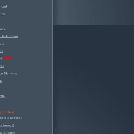
opped
nts
tors
 Tartan Clan
als
es
ed
NEW!
ers
on Diehards
-S
tta
pporters:
oots & Braces)
re Impact)
eal Enemy)