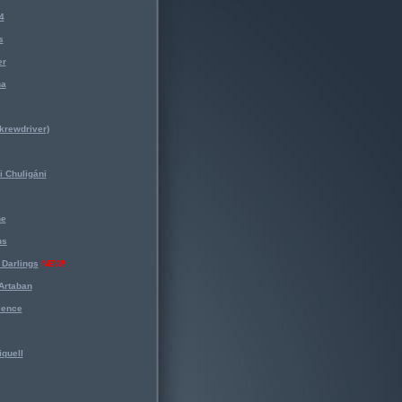
4
s
er
na
krewdriver)
 Chuligáni
ne
ns
Darlings
NEW!
Artaban
lence
iquell