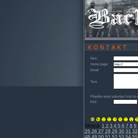
Nick:
Home page:
Email:
Text:
Přepište tento odesílací kód do
Kód:
Strana:
1
2
3
4
5
6
7
8
9
25
26
27
28
29
30
31
32
48
49
50
51
52
53
54
55