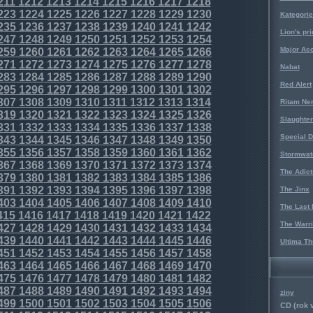
211
1212
1213
1214
1215
1216
1217
1218
223
1224
1225
1226
1227
1228
1229
1230
Kategorie
235
1236
1237
1238
1239
1240
1241
1242
Lion's pri
247
1248
1249
1250
1251
1252
1253
1254
Major Acc
259
1260
1261
1262
1263
1264
1265
1266
271
1272
1273
1274
1275
1276
1277
1278
Nabat
283
1284
1285
1286
1287
1288
1289
1290
Red Alert
295
1296
1297
1298
1299
1300
1301
1302
307
1308
1309
1310
1311
1312
1313
1314
Ritam Ne
319
1320
1321
1322
1323
1324
1325
1326
Slaughter
331
1332
1333
1334
1335
1336
1337
1338
Special D
343
1344
1345
1346
1347
1348
1349
1350
355
1356
1357
1358
1359
1360
1361
1362
Stormwat
367
1368
1369
1370
1371
1372
1373
1374
The Adict
379
1380
1381
1382
1383
1384
1385
1386
391
1392
1393
1394
1395
1396
1397
1398
The Jinx
403
1404
1405
1406
1407
1408
1409
1410
The Last 
415
1416
1417
1418
1419
1420
1421
1422
The Warri
427
1428
1429
1430
1431
1432
1433
1434
439
1440
1441
1442
1443
1444
1445
1446
Ultima Th
451
1452
1453
1454
1455
1456
1457
1458
463
1464
1465
1466
1467
1468
1469
1470
475
1476
1477
1478
1479
1480
1481
1482
487
1488
1489
1490
1491
1492
1493
1494
ziny
499
1500
1501
1502
1503
1504
1505
1506
CD (rok 