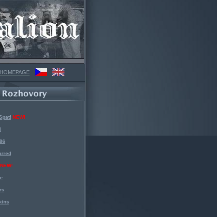
 HOMEPAGE
Spat!
NEW!
l
 86
arred
NEW!
ke
rs
kins