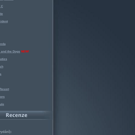
 C
de
ident
reda
 and the Dogs
NEW!
uties
ch
s
Resort
ors
ule
vydání):