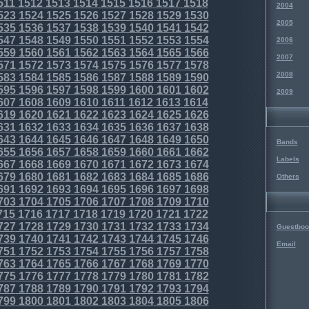
511
1512
1513
1514
1515
1516
1517
1518
2004
523
1524
1525
1526
1527
1528
1529
1530
2005
535
1536
1537
1538
1539
1540
1541
1542
547
1548
1549
1550
1551
1552
1553
1554
2006
559
1560
1561
1562
1563
1564
1565
1566
2007
571
1572
1573
1574
1575
1576
1577
1578
2008
583
1584
1585
1586
1587
1588
1589
1590
595
1596
1597
1598
1599
1600
1601
1602
2009
607
1608
1609
1610
1611
1612
1613
1614
619
1620
1621
1622
1623
1624
1625
1626
631
1632
1633
1634
1635
1636
1637
1638
643
1644
1645
1646
1647
1648
1649
1650
Bands
655
1656
1657
1658
1659
1660
1661
1662
Labels
667
1668
1669
1670
1671
1672
1673
1674
679
1680
1681
1682
1683
1684
1685
1686
Others
691
1692
1693
1694
1695
1696
1697
1698
703
1704
1705
1706
1707
1708
1709
1710
715
1716
1717
1718
1719
1720
1721
1722
727
1728
1729
1730
1731
1732
1733
1734
Guestboo
739
1740
1741
1742
1743
1744
1745
1746
Email
751
1752
1753
1754
1755
1756
1757
1758
763
1764
1765
1766
1767
1768
1769
1770
775
1776
1777
1778
1779
1780
1781
1782
787
1788
1789
1790
1791
1792
1793
1794
799
1800
1801
1802
1803
1804
1805
1806