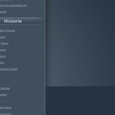
x (ray.streetpunk.cz)
nread)
Man's Poison
ozen
f Thugs
arred
kelz
her
kinhead report)
Suicida
ellion
e
iscipline
 Exposure