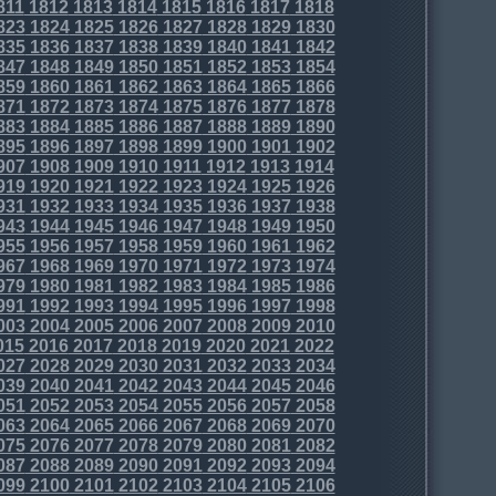
811
1812
1813
1814
1815
1816
1817
1818
823
1824
1825
1826
1827
1828
1829
1830
835
1836
1837
1838
1839
1840
1841
1842
847
1848
1849
1850
1851
1852
1853
1854
859
1860
1861
1862
1863
1864
1865
1866
871
1872
1873
1874
1875
1876
1877
1878
883
1884
1885
1886
1887
1888
1889
1890
895
1896
1897
1898
1899
1900
1901
1902
907
1908
1909
1910
1911
1912
1913
1914
919
1920
1921
1922
1923
1924
1925
1926
931
1932
1933
1934
1935
1936
1937
1938
943
1944
1945
1946
1947
1948
1949
1950
955
1956
1957
1958
1959
1960
1961
1962
967
1968
1969
1970
1971
1972
1973
1974
979
1980
1981
1982
1983
1984
1985
1986
991
1992
1993
1994
1995
1996
1997
1998
003
2004
2005
2006
2007
2008
2009
2010
015
2016
2017
2018
2019
2020
2021
2022
027
2028
2029
2030
2031
2032
2033
2034
039
2040
2041
2042
2043
2044
2045
2046
051
2052
2053
2054
2055
2056
2057
2058
063
2064
2065
2066
2067
2068
2069
2070
075
2076
2077
2078
2079
2080
2081
2082
087
2088
2089
2090
2091
2092
2093
2094
099
2100
2101
2102
2103
2104
2105
2106