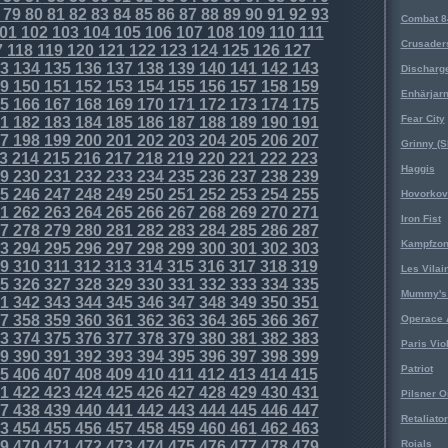
79
80
81
82
83
84
85
86
87
88
89
90
91
92
93
Combat 8
01
102
103
104
105
106
107
108
109
110
111
Crusader
7
118
119
120
121
122
123
124
125
126
127
3
134
135
136
137
138
139
140
141
142
143
Discharg
9
150
151
152
153
154
155
156
157
158
159
Enhärjar
5
166
167
168
169
170
171
172
173
174
175
Fear City
1
182
183
184
185
186
187
188
189
190
191
7
198
199
200
201
202
203
204
205
206
207
Grinny (S
3
214
215
216
217
218
219
220
221
222
223
Haggis
9
230
231
232
233
234
235
236
237
238
239
5
246
247
248
249
250
251
252
253
254
255
Hovorkovi
1
262
263
264
265
266
267
268
269
270
271
Iron Fist
7
278
279
280
281
282
283
284
285
286
287
Kampfzo
3
294
295
296
297
298
299
300
301
302
303
9
310
311
312
313
314
315
316
317
318
319
Les Vilai
5
326
327
328
329
330
331
332
333
334
335
Mummy's 
1
342
343
344
345
346
347
348
349
350
351
7
358
359
360
361
362
363
364
365
366
367
Operace 
3
374
375
376
377
378
379
380
381
382
383
Paris Vio
9
390
391
392
393
394
395
396
397
398
399
Patriot
5
406
407
408
409
410
411
412
413
414
415
1
422
423
424
425
426
427
428
429
430
431
Pilsner O
7
438
439
440
441
442
443
444
445
446
447
Retaliator
3
454
455
456
457
458
459
460
461
462
463
9
470
471
472
473
474
475
476
477
478
479
Roials