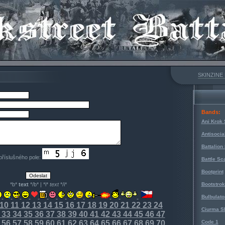
SKINZINE
Bands:
Ani Krok 
Antisocia
Battalion
 příslušného pole:
Battle Sc
Bootprint
*b*
text
*/b* | *i*
text
*/i*
Bootstro
Bulbulato
10
11
12
13
14
15
16
17
18
19
20
21
22
23
24
Ciurma S
33
34
35
36
37
38
39
40
41
42
43
44
45
46
47
56
57
58
59
60
61
62
63
64
65
66
67
68
69
70
Code 1