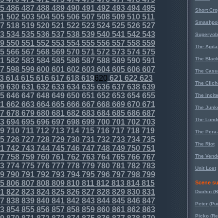
5
486
487
488
489
490
491
492
493
494
495
Short Cr
1
502
503
504
505
506
507
508
509
510
511
Smashpoi
7
518
519
520
521
522
523
524
525
526
527
3
534
535
536
537
538
539
540
541
542
543
Superyob
9
550
551
552
553
554
555
556
557
558
559
The Agita
5
566
567
568
569
570
571
572
573
574
575
The Black
1
582
583
584
585
586
587
588
589
590
591
7
598
599
600
601
602
603
604
605
606
607
The Casu
3
614
615
616
617
618
619
620
621
622
623
The Clich
9
630
631
632
633
634
635
636
637
638
639
5
646
647
648
649
650
651
652
653
654
655
The Incit
1
662
663
664
665
666
667
668
669
670
671
The Junk
7
678
679
680
681
682
683
684
685
686
687
The Lond
3
694
695
696
697
698
699
700
701
702
703
9
710
711
712
713
714
715
716
717
718
719
The Pera
5
726
727
728
729
730
731
732
733
734
735
The Riot
1
742
743
744
745
746
747
748
749
750
751
7
758
759
760
761
762
763
764
765
766
767
The Vende
3
774
775
776
777
778
779
780
781
782
783
Unit Lost
9
790
791
792
793
794
795
796
797
798
799
5
806
807
808
809
810
811
812
813
814
815
Scene su
1
822
823
824
825
826
827
828
829
830
831
Duchin (B
7
838
839
840
841
842
843
844
845
846
847
Peter (Pu
3
854
855
856
857
858
859
860
861
862
863
Picko (R