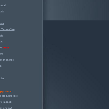
opped
nts
tors
 Tartan Clan
als
es
ed
NEW!
ers
on Diehards
-S
tta
pporters:
oots & Braces)
re Impact)
eal Enemy)