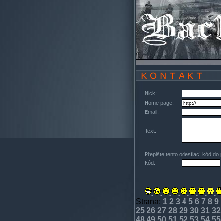
Nick:
Home page:
Email:
Text:
Přepište tento odesílací kód do
Kód:
Strana:
1
2
3
4
5
6
7
8
9
25
26
27
28
29
30
31
32
48
49
50
51
52
53
54
55