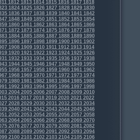
811
1812
1813
1814
1815
1816
1817
1818
823
1824
1825
1826
1827
1828
1829
1830
835
1836
1837
1838
1839
1840
1841
1842
847
1848
1849
1850
1851
1852
1853
1854
859
1860
1861
1862
1863
1864
1865
1866
871
1872
1873
1874
1875
1876
1877
1878
883
1884
1885
1886
1887
1888
1889
1890
895
1896
1897
1898
1899
1900
1901
1902
907
1908
1909
1910
1911
1912
1913
1914
919
1920
1921
1922
1923
1924
1925
1926
931
1932
1933
1934
1935
1936
1937
1938
943
1944
1945
1946
1947
1948
1949
1950
955
1956
1957
1958
1959
1960
1961
1962
967
1968
1969
1970
1971
1972
1973
1974
979
1980
1981
1982
1983
1984
1985
1986
991
1992
1993
1994
1995
1996
1997
1998
003
2004
2005
2006
2007
2008
2009
2010
015
2016
2017
2018
2019
2020
2021
2022
027
2028
2029
2030
2031
2032
2033
2034
039
2040
2041
2042
2043
2044
2045
2046
051
2052
2053
2054
2055
2056
2057
2058
063
2064
2065
2066
2067
2068
2069
2070
075
2076
2077
2078
2079
2080
2081
2082
087
2088
2089
2090
2091
2092
2093
2094
099
2100
2101
2102
2103
2104
2105
2106