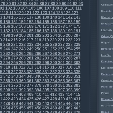
79
80
81
82
83
84
85
86
87
88
89
90
91
92
93
Combat 8
01
102
103
104
105
106
107
108
109
110
111
Crusader
7
118
119
120
121
122
123
124
125
126
127
3
134
135
136
137
138
139
140
141
142
143
Discharg
9
150
151
152
153
154
155
156
157
158
159
Enhärjar
5
166
167
168
169
170
171
172
173
174
175
Fear City
1
182
183
184
185
186
187
188
189
190
191
7
198
199
200
201
202
203
204
205
206
207
Grinny (S
3
214
215
216
217
218
219
220
221
222
223
Haggis
9
230
231
232
233
234
235
236
237
238
239
5
246
247
248
249
250
251
252
253
254
255
Hovorkovi
1
262
263
264
265
266
267
268
269
270
271
Iron Fist
7
278
279
280
281
282
283
284
285
286
287
Kampfzo
3
294
295
296
297
298
299
300
301
302
303
9
310
311
312
313
314
315
316
317
318
319
Les Vilai
5
326
327
328
329
330
331
332
333
334
335
Mummy's 
1
342
343
344
345
346
347
348
349
350
351
7
358
359
360
361
362
363
364
365
366
367
Operace 
3
374
375
376
377
378
379
380
381
382
383
Paris Vio
9
390
391
392
393
394
395
396
397
398
399
Patriot
5
406
407
408
409
410
411
412
413
414
415
1
422
423
424
425
426
427
428
429
430
431
Pilsner O
7
438
439
440
441
442
443
444
445
446
447
Retaliator
3
454
455
456
457
458
459
460
461
462
463
9
470
471
472
473
474
475
476
477
478
479
Roials