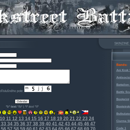
SKINZINE
Bands:
Ani Krok 
Antisocia
Battalion
 příslušného pole:
Battle Sc
Bootprint
*b*
text
*/b* | *i*
text
*/i*
Bootstro
Bulbulato
10
11
12
13
14
15
16
17
18
19
20
21
22
23
24
Ciurma S
33
34
35
36
37
38
39
40
41
42
43
44
45
46
47
56
57
58
59
60
61
62
63
64
65
66
67
68
69
70
Code 1