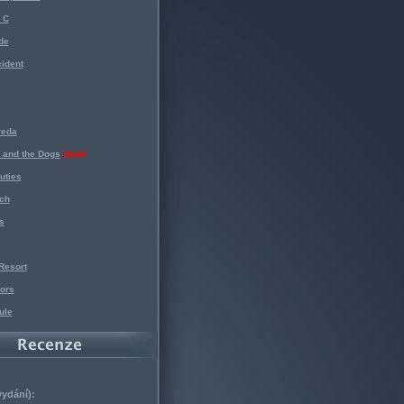
 C
de
ident
reda
 and the Dogs
NEW!
uties
ch
s
Resort
ors
ule
vydání):