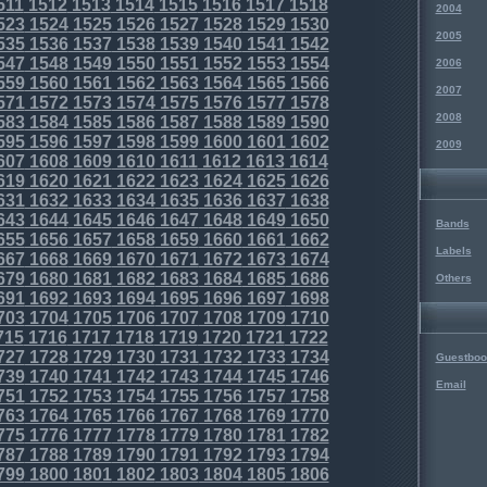
511
1512
1513
1514
1515
1516
1517
1518
2004
523
1524
1525
1526
1527
1528
1529
1530
2005
535
1536
1537
1538
1539
1540
1541
1542
547
1548
1549
1550
1551
1552
1553
1554
2006
559
1560
1561
1562
1563
1564
1565
1566
2007
571
1572
1573
1574
1575
1576
1577
1578
2008
583
1584
1585
1586
1587
1588
1589
1590
595
1596
1597
1598
1599
1600
1601
1602
2009
607
1608
1609
1610
1611
1612
1613
1614
619
1620
1621
1622
1623
1624
1625
1626
631
1632
1633
1634
1635
1636
1637
1638
643
1644
1645
1646
1647
1648
1649
1650
Bands
655
1656
1657
1658
1659
1660
1661
1662
Labels
667
1668
1669
1670
1671
1672
1673
1674
679
1680
1681
1682
1683
1684
1685
1686
Others
691
1692
1693
1694
1695
1696
1697
1698
703
1704
1705
1706
1707
1708
1709
1710
715
1716
1717
1718
1719
1720
1721
1722
727
1728
1729
1730
1731
1732
1733
1734
Guestboo
739
1740
1741
1742
1743
1744
1745
1746
Email
751
1752
1753
1754
1755
1756
1757
1758
763
1764
1765
1766
1767
1768
1769
1770
775
1776
1777
1778
1779
1780
1781
1782
787
1788
1789
1790
1791
1792
1793
1794
799
1800
1801
1802
1803
1804
1805
1806