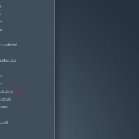
4
s
er
na
krewdriver)
 Chuligáni
ne
ns
Darlings
NEW!
Artaban
lence
iquell