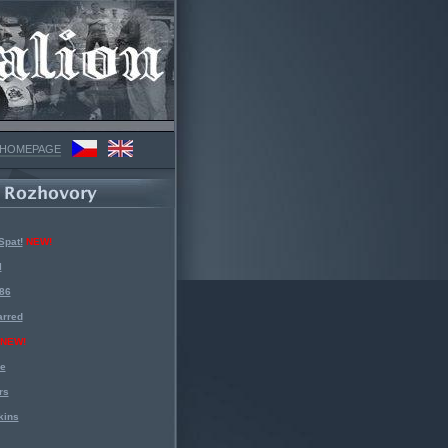
 HOMEPAGE
Spat!
NEW!
l
 86
arred
NEW!
ke
rs
kins