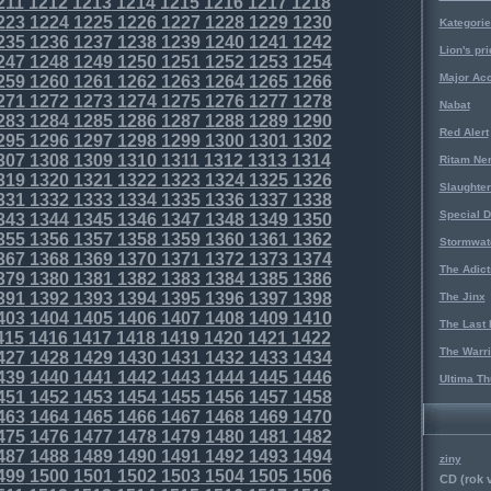
211
1212
1213
1214
1215
1216
1217
1218
223
1224
1225
1226
1227
1228
1229
1230
Kategorie
235
1236
1237
1238
1239
1240
1241
1242
Lion's pri
247
1248
1249
1250
1251
1252
1253
1254
Major Acc
259
1260
1261
1262
1263
1264
1265
1266
271
1272
1273
1274
1275
1276
1277
1278
Nabat
283
1284
1285
1286
1287
1288
1289
1290
Red Alert
295
1296
1297
1298
1299
1300
1301
1302
307
1308
1309
1310
1311
1312
1313
1314
Ritam Ne
319
1320
1321
1322
1323
1324
1325
1326
Slaughter
331
1332
1333
1334
1335
1336
1337
1338
Special D
343
1344
1345
1346
1347
1348
1349
1350
355
1356
1357
1358
1359
1360
1361
1362
Stormwat
367
1368
1369
1370
1371
1372
1373
1374
The Adict
379
1380
1381
1382
1383
1384
1385
1386
391
1392
1393
1394
1395
1396
1397
1398
The Jinx
403
1404
1405
1406
1407
1408
1409
1410
The Last 
415
1416
1417
1418
1419
1420
1421
1422
The Warri
427
1428
1429
1430
1431
1432
1433
1434
439
1440
1441
1442
1443
1444
1445
1446
Ultima Th
451
1452
1453
1454
1455
1456
1457
1458
463
1464
1465
1466
1467
1468
1469
1470
475
1476
1477
1478
1479
1480
1481
1482
487
1488
1489
1490
1491
1492
1493
1494
ziny
499
1500
1501
1502
1503
1504
1505
1506
CD (rok 