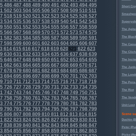
5
486
487
488
489
490
491
492
493
494
495
Short Cr
1
502
503
504
505
506
507
508
509
510
511
Smashpoi
7
518
519
520
521
522
523
524
525
526
527
3
534
535
536
537
538
539
540
541
542
543
Superyob
9
550
551
552
553
554
555
556
557
558
559
The Agita
5
566
567
568
569
570
571
572
573
574
575
The Black
1
582
583
584
585
586
587
588
589
590
591
7
598
599
600
601
602
603
604
605
606
607
The Casu
3
614
615
616
617
618
619
620
621
622
623
The Clich
9
630
631
632
633
634
635
636
637
638
639
5
646
647
648
649
650
651
652
653
654
655
The Incit
1
662
663
664
665
666
667
668
669
670
671
The Junk
7
678
679
680
681
682
683
684
685
686
687
The Lond
3
694
695
696
697
698
699
700
701
702
703
9
710
711
712
713
714
715
716
717
718
719
The Pera
5
726
727
728
729
730
731
732
733
734
735
The Riot
1
742
743
744
745
746
747
748
749
750
751
7
758
759
760
761
762
763
764
765
766
767
The Vende
3
774
775
776
777
778
779
780
781
782
783
Unit Lost
9
790
791
792
793
794
795
796
797
798
799
5
806
807
808
809
810
811
812
813
814
815
Scene su
1
822
823
824
825
826
827
828
829
830
831
Duchin (B
7
838
839
840
841
842
843
844
845
846
847
Peter (Pu
3
854
855
856
857
858
859
860
861
862
863
Picko (R