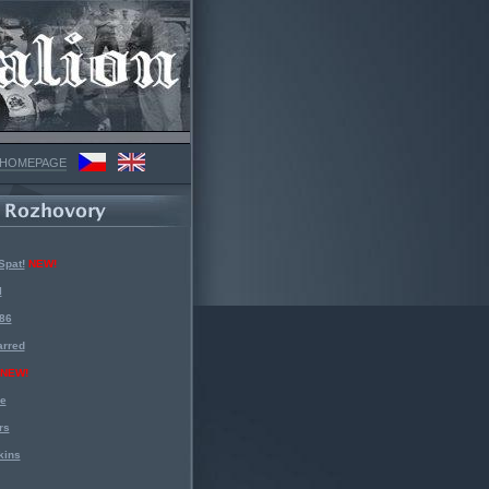
 HOMEPAGE
Spat!
NEW!
l
 86
arred
NEW!
ke
rs
kins