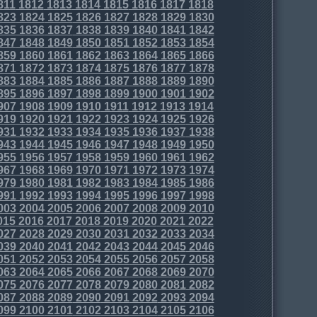
811
1812
1813
1814
1815
1816
1817
1818
823
1824
1825
1826
1827
1828
1829
1830
835
1836
1837
1838
1839
1840
1841
1842
847
1848
1849
1850
1851
1852
1853
1854
859
1860
1861
1862
1863
1864
1865
1866
871
1872
1873
1874
1875
1876
1877
1878
883
1884
1885
1886
1887
1888
1889
1890
895
1896
1897
1898
1899
1900
1901
1902
907
1908
1909
1910
1911
1912
1913
1914
919
1920
1921
1922
1923
1924
1925
1926
931
1932
1933
1934
1935
1936
1937
1938
943
1944
1945
1946
1947
1948
1949
1950
955
1956
1957
1958
1959
1960
1961
1962
967
1968
1969
1970
1971
1972
1973
1974
979
1980
1981
1982
1983
1984
1985
1986
991
1992
1993
1994
1995
1996
1997
1998
003
2004
2005
2006
2007
2008
2009
2010
015
2016
2017
2018
2019
2020
2021
2022
027
2028
2029
2030
2031
2032
2033
2034
039
2040
2041
2042
2043
2044
2045
2046
051
2052
2053
2054
2055
2056
2057
2058
063
2064
2065
2066
2067
2068
2069
2070
075
2076
2077
2078
2079
2080
2081
2082
087
2088
2089
2090
2091
2092
2093
2094
099
2100
2101
2102
2103
2104
2105
2106