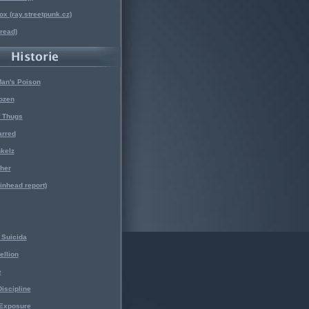
x (ray.streetpunk.cz)
nread)
Man's Poison
ozen
f Thugs
arred
kelz
her
kinhead report)
Suicida
ellion
e
iscipline
 Exposure