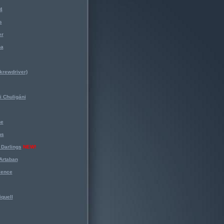
4
s
er
na
krewdriver)
 Chuligáni
ne
ns
Darlings
NEW!
Artaban
lence
iquell