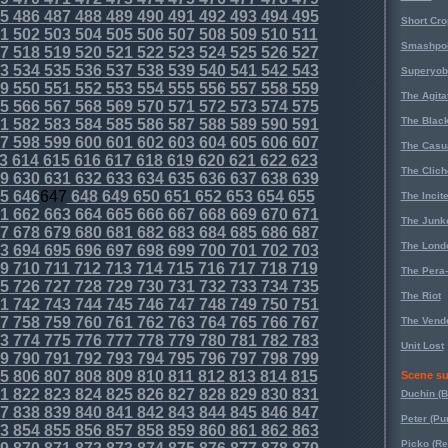
5
486
487
488
489
490
491
492
493
494
495
Short Cr
1
502
503
504
505
506
507
508
509
510
511
Smashpoi
7
518
519
520
521
522
523
524
525
526
527
3
534
535
536
537
538
539
540
541
542
543
Superyob
9
550
551
552
553
554
555
556
557
558
559
The Agita
5
566
567
568
569
570
571
572
573
574
575
The Black
1
582
583
584
585
586
587
588
589
590
591
7
598
599
600
601
602
603
604
605
606
607
The Casu
3
614
615
616
617
618
619
620
621
622
623
The Clich
9
630
631
632
633
634
635
636
637
638
639
5
646
647
648
649
650
651
652
653
654
655
The Incit
1
662
663
664
665
666
667
668
669
670
671
The Junk
7
678
679
680
681
682
683
684
685
686
687
The Lond
3
694
695
696
697
698
699
700
701
702
703
9
710
711
712
713
714
715
716
717
718
719
The Pera
5
726
727
728
729
730
731
732
733
734
735
The Riot
1
742
743
744
745
746
747
748
749
750
751
7
758
759
760
761
762
763
764
765
766
767
The Vende
3
774
775
776
777
778
779
780
781
782
783
Unit Lost
9
790
791
792
793
794
795
796
797
798
799
5
806
807
808
809
810
811
812
813
814
815
Scene su
1
822
823
824
825
826
827
828
829
830
831
Duchin (B
7
838
839
840
841
842
843
844
845
846
847
Peter (Pu
3
854
855
856
857
858
859
860
861
862
863
Picko (R