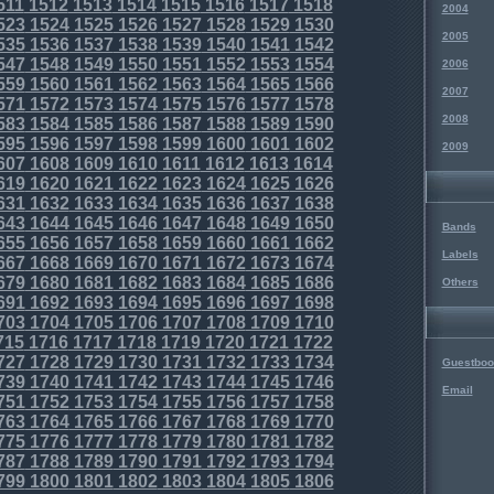
511
1512
1513
1514
1515
1516
1517
1518
2004
523
1524
1525
1526
1527
1528
1529
1530
2005
535
1536
1537
1538
1539
1540
1541
1542
547
1548
1549
1550
1551
1552
1553
1554
2006
559
1560
1561
1562
1563
1564
1565
1566
2007
571
1572
1573
1574
1575
1576
1577
1578
2008
583
1584
1585
1586
1587
1588
1589
1590
595
1596
1597
1598
1599
1600
1601
1602
2009
607
1608
1609
1610
1611
1612
1613
1614
619
1620
1621
1622
1623
1624
1625
1626
631
1632
1633
1634
1635
1636
1637
1638
643
1644
1645
1646
1647
1648
1649
1650
Bands
655
1656
1657
1658
1659
1660
1661
1662
Labels
667
1668
1669
1670
1671
1672
1673
1674
679
1680
1681
1682
1683
1684
1685
1686
Others
691
1692
1693
1694
1695
1696
1697
1698
703
1704
1705
1706
1707
1708
1709
1710
715
1716
1717
1718
1719
1720
1721
1722
727
1728
1729
1730
1731
1732
1733
1734
Guestboo
739
1740
1741
1742
1743
1744
1745
1746
Email
751
1752
1753
1754
1755
1756
1757
1758
763
1764
1765
1766
1767
1768
1769
1770
775
1776
1777
1778
1779
1780
1781
1782
787
1788
1789
1790
1791
1792
1793
1794
799
1800
1801
1802
1803
1804
1805
1806