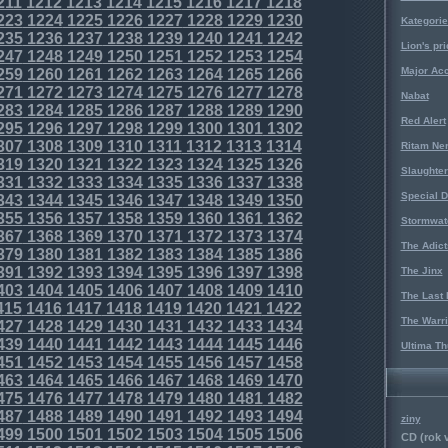
211
1212
1213
1214
1215
1216
1217
1218
223
1224
1225
1226
1227
1228
1229
1230
Kategorie
235
1236
1237
1238
1239
1240
1241
1242
Lion's pri
247
1248
1249
1250
1251
1252
1253
1254
Major Acc
259
1260
1261
1262
1263
1264
1265
1266
271
1272
1273
1274
1275
1276
1277
1278
Nabat
283
1284
1285
1286
1287
1288
1289
1290
Red Alert
295
1296
1297
1298
1299
1300
1301
1302
307
1308
1309
1310
1311
1312
1313
1314
Ritam Ne
319
1320
1321
1322
1323
1324
1325
1326
Slaughter
331
1332
1333
1334
1335
1336
1337
1338
Special D
343
1344
1345
1346
1347
1348
1349
1350
355
1356
1357
1358
1359
1360
1361
1362
Stormwat
367
1368
1369
1370
1371
1372
1373
1374
The Adict
379
1380
1381
1382
1383
1384
1385
1386
391
1392
1393
1394
1395
1396
1397
1398
The Jinx
403
1404
1405
1406
1407
1408
1409
1410
The Last 
415
1416
1417
1418
1419
1420
1421
1422
The Warri
427
1428
1429
1430
1431
1432
1433
1434
439
1440
1441
1442
1443
1444
1445
1446
Ultima Th
451
1452
1453
1454
1455
1456
1457
1458
463
1464
1465
1466
1467
1468
1469
1470
475
1476
1477
1478
1479
1480
1481
1482
487
1488
1489
1490
1491
1492
1493
1494
ziny
499
1500
1501
1502
1503
1504
1505
1506
CD (rok 