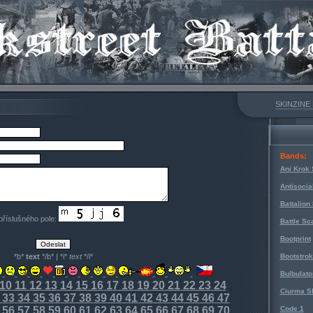
SKINZINE
Bands:
Ani Krok 
Antisocia
Battalion
 příslušného pole:
Battle Sc
Bootprint
*b*
text
*/b* | *i*
text
*/i*
Bootstro
Bulbulato
10
11
12
13
14
15
16
17
18
19
20
21
22
23
24
Ciurma S
33
34
35
36
37
38
39
40
41
42
43
44
45
46
47
56
57
58
59
60
61
62
63
64
65
66
67
68
69
70
Code 1