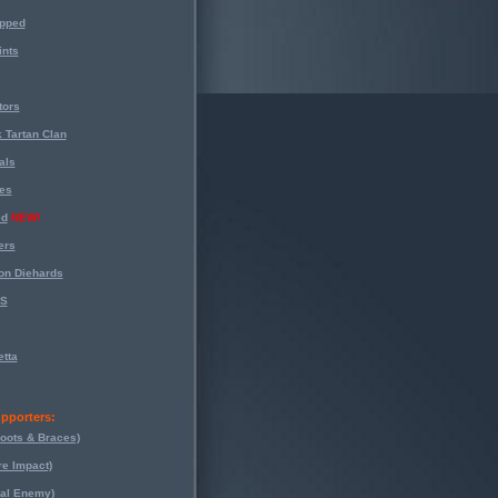
opped
nts
tors
 Tartan Clan
als
es
ed
NEW!
ers
on Diehards
-S
tta
pporters:
oots & Braces)
re Impact)
eal Enemy)