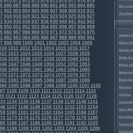
9
870
871
872
873
874
875
876
877
878
879
5
886
887
888
889
890
891
892
893
894
895
Ray Lenno
1
902
903
904
905
906
907
908
909
910
911
Slut (Ski
7
918
919
920
921
922
923
924
925
926
927
3
934
935
936
937
938
939
940
941
942
943
9
950
951
952
953
954
955
956
957
958
959
5
966
967
968
969
970
971
972
973
974
975
Another 
1
982
983
984
985
986
987
988
989
990
991
7
998
999
1000
1001
1002
1003
1004
1005
Bakers D
010
1011
1012
1013
1014
1015
1016
1017
Banner o
022
1023
1024
1025
1026
1027
1028
1029
Battle Sc
034
1035
1036
1037
1038
1039
1040
1041
046
1047
1048
1049
1050
1051
1052
1053
B?hse On
058
1059
1060
1061
1062
1063
1064
1065
Bonecrus
070
1071
1072
1073
1074
1075
1076
1077
082
1083
1084
1085
1086
1087
1088
1089
Brazil (S
094
1095
1096
1097
1098
1099
1100
1101
1102
Bruisers
07
1108
1109
1110
1111
1112
1113
1114
1115
Chelsea
20
1121
1122
1123
1124
1125
1126
1127
1128
33
1134
1135
1136
1137
1138
1139
1140
1141
Comando 
46
1147
1148
1149
1150
1151
1152
1153
1154
Dims Reb
59
1160
1161
1162
1163
1164
1165
1166
1167
72
1173
1174
1175
1176
1177
1178
1179
1180
Disciplin
85
1186
1187
1188
1189
1190
1191
1192
1193
Immoral D
98
1199
1200
1201
1202
1203
1204
1205
1206
Indecent