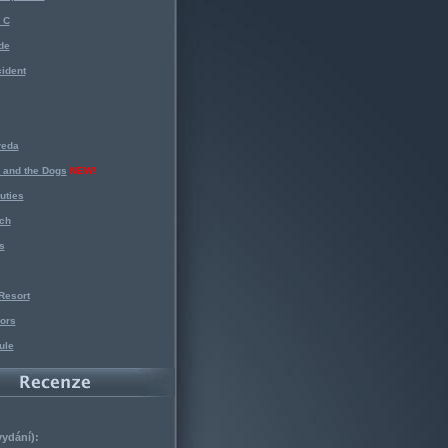
 C
de
ident
reda
 and the Dogs
NEW!
uties
ch
s
Resort
ors
ule
vydání):