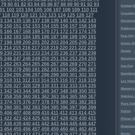
79
80
81
82
83
84
85
86
87
88
89
90
91
92
93
Combat 8
01
102
103
104
105
106
107
108
109
110
111
Crusader
7
118
119
120
121
122
123
124
125
126
127
3
134
135
136
137
138
139
140
141
142
143
Discharg
9
150
151
152
153
154
155
156
157
158
159
Enhärjar
5
166
167
168
169
170
171
172
173
174
175
Fear City
1
182
183
184
185
186
187
188
189
190
191
7
198
199
200
201
202
203
204
205
206
207
Grinny (S
3
214
215
216
217
218
219
220
221
222
223
Haggis
9
230
231
232
233
234
235
236
237
238
239
5
246
247
248
249
250
251
252
253
254
255
Hovorkovi
1
262
263
264
265
266
267
268
269
270
271
Iron Fist
7
278
279
280
281
282
283
284
285
286
287
Kampfzo
3
294
295
296
297
298
299
300
301
302
303
9
310
311
312
313
314
315
316
317
318
319
Les Vilai
5
326
327
328
329
330
331
332
333
334
335
Mummy's 
1
342
343
344
345
346
347
348
349
350
351
7
358
359
360
361
362
363
364
365
366
367
Operace 
3
374
375
376
377
378
379
380
381
382
383
Paris Vio
9
390
391
392
393
394
395
396
397
398
399
Patriot
5
406
407
408
409
410
411
412
413
414
415
1
422
423
424
425
426
427
428
429
430
431
Pilsner O
7
438
439
440
441
442
443
444
445
446
447
Retaliator
3
454
455
456
457
458
459
460
461
462
463
9
470
471
472
473
474
475
476
477
478
479
Roials