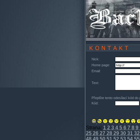
Nick:
Home page:
Email:
Text:
Přepište tento odesílací kód do
Kód:
Strana:
1
2
3
4
5
6
7
8
9
25
26
27
28
29
30
31
32
48
49
50
51
52
53
54
55