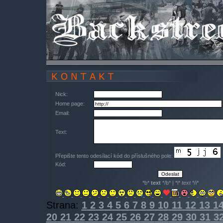
Nick:
Home page:
Email:
Text:
Přepište tento odesílací kód do příslušného pole:
Kód:
*b*
text
*/b* | *i*
text
*/i*
Strana:
1
2
3
4
5
6
7
8
9
10
11
12
13
1
20
21
22
23
24
25
26
27
28
29
30
31
3