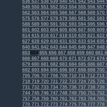
536
537
538
539
540
541
542
543
544
549
550
551
552
553
554
555
556
557
562
563
564
565
566
567
568
569
570
575
576
577
578
579
580
581
582
583
588
589
590
591
592
593
594
595
596
601
602
603
604
605
606
607
608
609
614
615
616
617
618
619
620
621
622
627
628
629
630
631
632
633
634
635
640
641
642
643
644
645
646
647
648
653
654
655
656
657
658
659
660
661
6
666
667
668
669
670
671
672
673
674
679
680
681
682
683
684
685
686
687
692
693
694
695
696
697
698
699
700
705
706
707
708
709
710
711
712
713
718
719
720
721
722
723
724
725
726
731
732
733
734
735
736
737
738
739
744
745
746
747
748
749
750
751
752
757
758
759
760
761
762
763
764
765
770
771
772
773
774
775
776
777
778