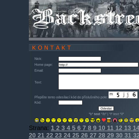
Nick:
Home page:
Email:
Text:
Přepište tento odesílací kód do příslušného pole:
Kód:
*b*
text
*/b* | *i*
text
*/i*
Strana:
1
2
3
4
5
6
7
8
9
10
11
12
13
1
20
21
22
23
24
25
26
27
28
29
30
31
3