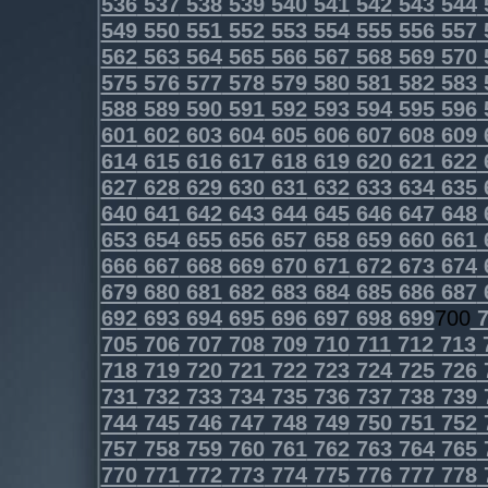
536
537
538
539
540
541
542
543
544
549
550
551
552
553
554
555
556
557
562
563
564
565
566
567
568
569
570
575
576
577
578
579
580
581
582
583
588
589
590
591
592
593
594
595
596
601
602
603
604
605
606
607
608
609
614
615
616
617
618
619
620
621
622
627
628
629
630
631
632
633
634
635
640
641
642
643
644
645
646
647
648
653
654
655
656
657
658
659
660
661
666
667
668
669
670
671
672
673
674
679
680
681
682
683
684
685
686
687
692
693
694
695
696
697
698
699
700
7
705
706
707
708
709
710
711
712
713
718
719
720
721
722
723
724
725
726
731
732
733
734
735
736
737
738
739
744
745
746
747
748
749
750
751
752
757
758
759
760
761
762
763
764
765
770
771
772
773
774
775
776
777
778