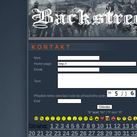
Nick:
Home page:
Email:
Text:
Přepište tento odesílací kód do příslušného pole:
Kód:
*b*
text
*/b* | *i*
text
*/i*
Strana:
1
2
3
4
5
6
7
8
9
10
11
12
13
1
20
21
22
23
24
25
26
27
28
29
30
31
3