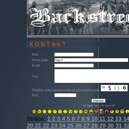
Nick:
Home page:
Email:
Text:
Přepište tento odesílací kód do příslušného pole:
Kód:
*b*
text
*/b* | *i*
text
*/i*
Strana:
1
2
3
4
5
6
7
8
9
10
11
12
13
1
20
21
22
23
24
25
26
27
28
29
30
31
3