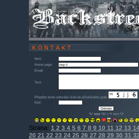
Nick:
Home page:
Email:
Text:
Přepište tento odesílací kód do příslušného pole:
Kód:
*b*
text
*/b* | *i*
text
*/i*
Strana:
1
2
3
4
5
6
7
8
9
10
11
12
13
1
20
21
22
23
24
25
26
27
28
29
30
31
3