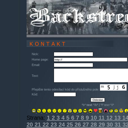
Nick:
Home page:
Email:
Text:
Přepište tento odesílací kód do příslušného pole:
Kód:
*b*
text
*/b* | *i*
text
*/i*
Strana:
1
2
3
4
5
6
7
8
9
10
11
12
13
1
20
21
22
23
24
25
26
27
28
29
30
31
3