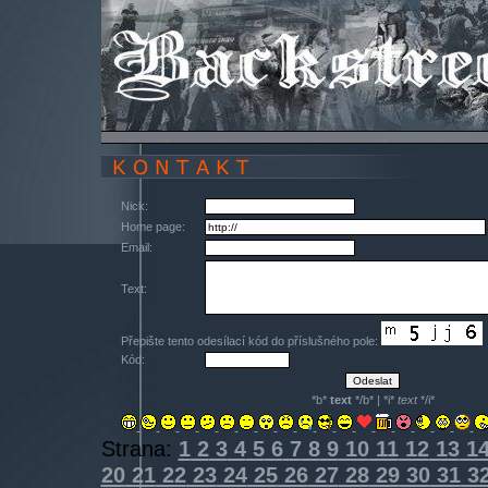
Nick:
Home page:
Email:
Text:
Přepište tento odesílací kód do příslušného pole:
Kód:
*b*
text
*/b* | *i*
text
*/i*
Strana:
1
2
3
4
5
6
7
8
9
10
11
12
13
1
20
21
22
23
24
25
26
27
28
29
30
31
3