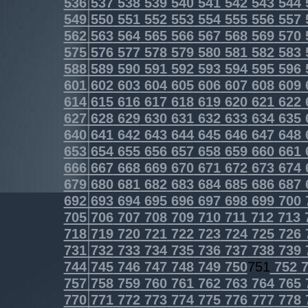
536
537
538
539
540
541
542
543
544
549
550
551
552
553
554
555
556
557
562
563
564
565
566
567
568
569
570
575
576
577
578
579
580
581
582
583
588
589
590
591
592
593
594
595
596
601
602
603
604
605
606
607
608
609
614
615
616
617
618
619
620
621
622
627
628
629
630
631
632
633
634
635
640
641
642
643
644
645
646
647
648
653
654
655
656
657
658
659
660
661
666
667
668
669
670
671
672
673
674
679
680
681
682
683
684
685
686
687
692
693
694
695
696
697
698
699
700
705
706
707
708
709
710
711
712
713
718
719
720
721
722
723
724
725
726
731
732
733
734
735
736
737
738
739
744
745
746
747
748
749
750
751
752
7
757
758
759
760
761
762
763
764
765
770
771
772
773
774
775
776
777
778