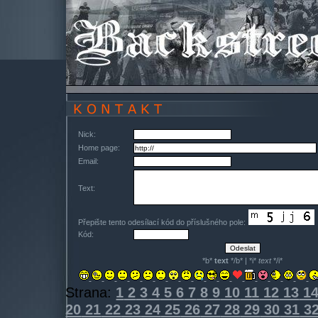
Nick:
Home page:
Email:
Text:
Přepište tento odesílací kód do příslušného pole:
Kód:
*b*
text
*/b* | *i*
text
*/i*
Strana:
1
2
3
4
5
6
7
8
9
10
11
12
13
1
20
21
22
23
24
25
26
27
28
29
30
31
3