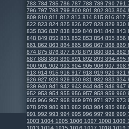
783
784
785
786
787
788
789
790
791
796
797
798
799
800
801
802
803
804
809
810
811
812
813
814
815
816
817
822
823
824
825
826
827
828
829
830
835
836
837
838
839
840
841
842
843
848
849
850
851
852
853
854
855
856
861
862
863
864
865
866
867
868
869
874
875
876
877
878
879
880
881
882
887
888
889
890
891
892
893
894
895
900
901
902
903
904
905
906
907
908
913
914
915
916
917
918
919
920
921
926
927
928
929
930
931
932
933
934
939
940
941
942
943
944
945
946
947
952
953
954
955
956
957
958
959
960
965
966
967
968
969
970
971
972
973
978
979
980
981
982
983
984
985
986
991
992
993
994
995
996
997
998
999
1003
1004
1005
1006
1007
1008
1009
1013
1014
1015
1016
1017
1018
1019