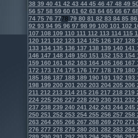
38
39
40
41
42
43
44
45
46
47
48
49
5
56
57
58
59
60
61
62
63
64
65
66
67
6
74
75
76
77
78
79
80
81
82
83
84
85
86
92
93
94
95
96
97
98
99
100
101
102
1
107
108
109
110
111
112
113
114
115
1
120
121
122
123
124
125
126
127
128
133
134
135
136
137
138
139
140
141
146
147
148
149
150
151
152
153
154
159
160
161
162
163
164
165
166
167
172
173
174
175
176
177
178
179
180
185
186
187
188
189
190
191
192
193
198
199
200
201
202
203
204
205
206
211
212
213
214
215
216
217
218
219
224
225
226
227
228
229
230
231
232
237
238
239
240
241
242
243
244
245
250
251
252
253
254
255
256
257
258
263
264
265
266
267
268
269
270
271
276
277
278
279
280
281
282
283
284
289
290
291
292
293
294
295
296
297