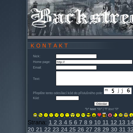
Nick:
Home page:
Email:
Text:
Přepište tento odesílací kód do příslušného pole:
Kód:
*b*
text
*/b* | *i*
text
*/i*
Strana:
1
2
3
4
5
6
7
8
9
10
11
12
13
1
20
21
22
23
24
25
26
27
28
29
30
31
3