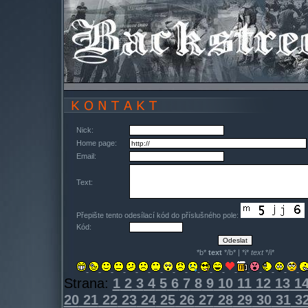
Nick:
Home page:
Email:
Text:
Přepište tento odesílací kód do příslušného pole:
Kód:
*b*
text
*/b* | *i*
text
*/i*
Strana:
1
2
3
4
5
6
7
8
9
10
11
12
13
1
20
21
22
23
24
25
26
27
28
29
30
31
3