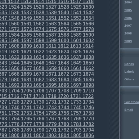
511
1512
1513
1514
1515
1516
1517
1518
2004
523
1524
1525
1526
1527
1528
1529
1530
2005
535
1536
1537
1538
1539
1540
1541
1542
547
1548
1549
1550
1551
1552
1553
1554
2006
559
1560
1561
1562
1563
1564
1565
1566
2007
571
1572
1573
1574
1575
1576
1577
1578
2008
583
1584
1585
1586
1587
1588
1589
1590
595
1596
1597
1598
1599
1600
1601
1602
2009
607
1608
1609
1610
1611
1612
1613
1614
619
1620
1621
1622
1623
1624
1625
1626
631
1632
1633
1634
1635
1636
1637
1638
643
1644
1645
1646
1647
1648
1649
1650
Bands
655
1656
1657
1658
1659
1660
1661
1662
Labels
667
1668
1669
1670
1671
1672
1673
1674
679
1680
1681
1682
1683
1684
1685
1686
Others
691
1692
1693
1694
1695
1696
1697
1698
703
1704
1705
1706
1707
1708
1709
1710
715
1716
1717
1718
1719
1720
1721
1722
727
1728
1729
1730
1731
1732
1733
1734
Guestboo
739
1740
1741
1742
1743
1744
1745
1746
Email
751
1752
1753
1754
1755
1756
1757
1758
763
1764
1765
1766
1767
1768
1769
1770
775
1776
1777
1778
1779
1780
1781
1782
787
1788
1789
1790
1791
1792
1793
1794
799
1800
1801
1802
1803
1804
1805
1806