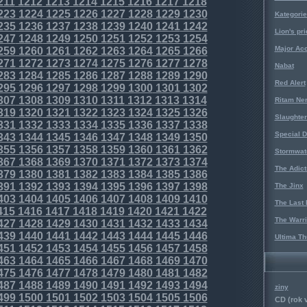
211
1212
1213
1214
1215
1216
1217
1218
223
1224
1225
1226
1227
1228
1229
1230
Kategorie
235
1236
1237
1238
1239
1240
1241
1242
Lion's pri
247
1248
1249
1250
1251
1252
1253
1254
Major Acc
259
1260
1261
1262
1263
1264
1265
1266
271
1272
1273
1274
1275
1276
1277
1278
Nabat
283
1284
1285
1286
1287
1288
1289
1290
Red Alert
295
1296
1297
1298
1299
1300
1301
1302
307
1308
1309
1310
1311
1312
1313
1314
Ritam Ne
319
1320
1321
1322
1323
1324
1325
1326
Slaughter
331
1332
1333
1334
1335
1336
1337
1338
Special D
343
1344
1345
1346
1347
1348
1349
1350
355
1356
1357
1358
1359
1360
1361
1362
Stormwat
367
1368
1369
1370
1371
1372
1373
1374
The Adict
379
1380
1381
1382
1383
1384
1385
1386
391
1392
1393
1394
1395
1396
1397
1398
The Jinx
403
1404
1405
1406
1407
1408
1409
1410
The Last 
415
1416
1417
1418
1419
1420
1421
1422
The Warri
427
1428
1429
1430
1431
1432
1433
1434
439
1440
1441
1442
1443
1444
1445
1446
Ultima Th
451
1452
1453
1454
1455
1456
1457
1458
463
1464
1465
1466
1467
1468
1469
1470
475
1476
1477
1478
1479
1480
1481
1482
487
1488
1489
1490
1491
1492
1493
1494
ziny
499
1500
1501
1502
1503
1504
1505
1506
CD (rok 