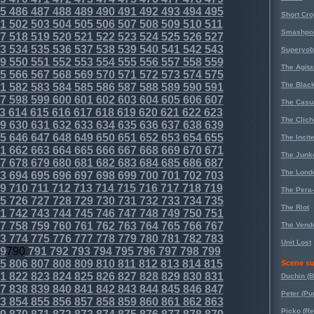
5
486
487
488
489
490
491
492
493
494
495
Short Cr
1
502
503
504
505
506
507
508
509
510
511
Smashpoi
7
518
519
520
521
522
523
524
525
526
527
3
534
535
536
537
538
539
540
541
542
543
Superyob
9
550
551
552
553
554
555
556
557
558
559
The Agita
5
566
567
568
569
570
571
572
573
574
575
The Black
1
582
583
584
585
586
587
588
589
590
591
7
598
599
600
601
602
603
604
605
606
607
The Casu
3
614
615
616
617
618
619
620
621
622
623
The Clich
9
630
631
632
633
634
635
636
637
638
639
5
646
647
648
649
650
651
652
653
654
655
The Incit
1
662
663
664
665
666
667
668
669
670
671
The Junk
7
678
679
680
681
682
683
684
685
686
687
The Lond
3
694
695
696
697
698
699
700
701
702
703
9
710
711
712
713
714
715
716
717
718
719
The Pera
5
726
727
728
729
730
731
732
733
734
735
The Riot
1
742
743
744
745
746
747
748
749
750
751
7
758
759
760
761
762
763
764
765
766
767
The Vende
3
774
775
776
777
778
779
780
781
782
783
Unit Lost
9
790
791
792
793
794
795
796
797
798
799
5
806
807
808
809
810
811
812
813
814
815
Scene su
1
822
823
824
825
826
827
828
829
830
831
Duchin (B
7
838
839
840
841
842
843
844
845
846
847
Peter (Pu
3
854
855
856
857
858
859
860
861
862
863
Picko (R