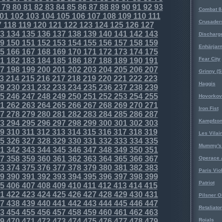
79
80
81
82
83
84
85
86
87
88
89
90
91
92
93
Combat 8
01
102
103
104
105
106
107
108
109
110
111
Crusader
7
118
119
120
121
122
123
124
125
126
127
3
134
135
136
137
138
139
140
141
142
143
Discharg
9
150
151
152
153
154
155
156
157
158
159
Enhärjar
5
166
167
168
169
170
171
172
173
174
175
Fear City
1
182
183
184
185
186
187
188
189
190
191
7
198
199
200
201
202
203
204
205
206
207
Grinny (S
3
214
215
216
217
218
219
220
221
222
223
Haggis
9
230
231
232
233
234
235
236
237
238
239
5
246
247
248
249
250
251
252
253
254
255
Hovorkovi
1
262
263
264
265
266
267
268
269
270
271
Iron Fist
7
278
279
280
281
282
283
284
285
286
287
Kampfzo
3
294
295
296
297
298
299
300
301
302
303
9
310
311
312
313
314
315
316
317
318
319
Les Vilai
5
326
327
328
329
330
331
332
333
334
335
Mummy's 
1
342
343
344
345
346
347
348
349
350
351
7
358
359
360
361
362
363
364
365
366
367
Operace 
3
374
375
376
377
378
379
380
381
382
383
Paris Vio
9
390
391
392
393
394
395
396
397
398
399
Patriot
5
406
407
408
409
410
411
412
413
414
415
1
422
423
424
425
426
427
428
429
430
431
Pilsner O
7
438
439
440
441
442
443
444
445
446
447
Retaliator
3
454
455
456
457
458
459
460
461
462
463
9
470
471
472
473
474
475
476
477
478
479
Roials