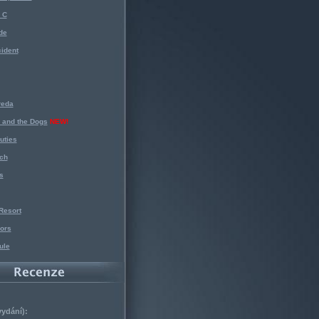
 C
de
ident
reda
 and the Dogs
NEW!
uties
ch
s
Resort
ors
ule
vydání):