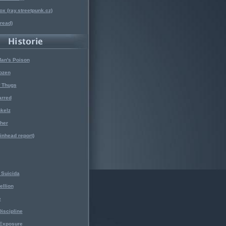
x (ray.streetpunk.cz)
nread)
Man's Poison
ozen
f Thugs
arred
kelz
her
kinhead report)
Suicida
ellion
e
iscipline
 Exposure