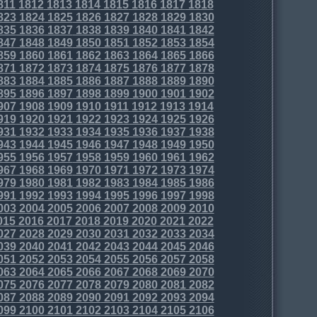
811
1812
1813
1814
1815
1816
1817
1818
823
1824
1825
1826
1827
1828
1829
1830
835
1836
1837
1838
1839
1840
1841
1842
847
1848
1849
1850
1851
1852
1853
1854
859
1860
1861
1862
1863
1864
1865
1866
871
1872
1873
1874
1875
1876
1877
1878
883
1884
1885
1886
1887
1888
1889
1890
895
1896
1897
1898
1899
1900
1901
1902
907
1908
1909
1910
1911
1912
1913
1914
919
1920
1921
1922
1923
1924
1925
1926
931
1932
1933
1934
1935
1936
1937
1938
943
1944
1945
1946
1947
1948
1949
1950
955
1956
1957
1958
1959
1960
1961
1962
967
1968
1969
1970
1971
1972
1973
1974
979
1980
1981
1982
1983
1984
1985
1986
991
1992
1993
1994
1995
1996
1997
1998
003
2004
2005
2006
2007
2008
2009
2010
015
2016
2017
2018
2019
2020
2021
2022
027
2028
2029
2030
2031
2032
2033
2034
039
2040
2041
2042
2043
2044
2045
2046
051
2052
2053
2054
2055
2056
2057
2058
063
2064
2065
2066
2067
2068
2069
2070
075
2076
2077
2078
2079
2080
2081
2082
087
2088
2089
2090
2091
2092
2093
2094
099
2100
2101
2102
2103
2104
2105
2106