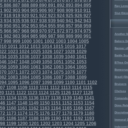
9
870
871
872
873
874
875
876
877
878
879
5
886
887
888
889
890
891
892
893
894
895
Ray Lenno
1
902
903
904
905
906
907
908
909
910
911
Slut (Ski
7
918
919
920
921
922
923
924
925
926
927
3
934
935
936
937
938
939
940
941
942
943
9
950
951
952
953
954
955
956
957
958
959
5
966
967
968
969
970
971
972
973
974
975
Another 
1
982
983
984
985
986
987
988
989
990
991
7
998
999
1000
1001
1002
1003
1004
1005
Bakers D
010
1011
1012
1013
1014
1015
1016
1017
Banner o
022
1023
1024
1025
1026
1027
1028
1029
Battle Sc
034
1035
1036
1037
1038
1039
1040
1041
046
1047
1048
1049
1050
1051
1052
1053
B?hse On
058
1059
1060
1061
1062
1063
1064
1065
Bonecrus
070
1071
1072
1073
1074
1075
1076
1077
082
1083
1084
1085
1086
1087
1088
1089
Brazil (S
094
1095
1096
1097
1098
1099
1100
1101
1102
Bruisers
07
1108
1109
1110
1111
1112
1113
1114
1115
Chelsea
20
1121
1122
1123
1124
1125
1126
1127
1128
33
1134
1135
1136
1137
1138
1139
1140
1141
Comando 
46
1147
1148
1149
1150
1151
1152
1153
1154
Dims Reb
59
1160
1161
1162
1163
1164
1165
1166
1167
72
1173
1174
1175
1176
1177
1178
1179
1180
Disciplin
85
1186
1187
1188
1189
1190
1191
1192
1193
Immoral D
98
1199
1200
1201
1202
1203
1204
1205
1206
Indecent