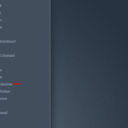
4
s
er
na
krewdriver)
 Chuligáni
ne
ns
Darlings
NEW!
Artaban
lence
iquell