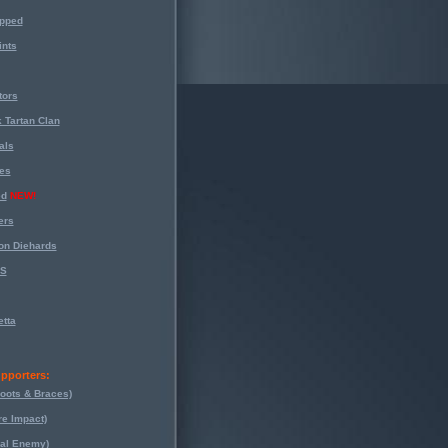
opped
nts
tors
 Tartan Clan
als
es
ed
NEW!
ers
on Diehards
-S
tta
pporters:
oots & Braces)
re Impact)
eal Enemy)