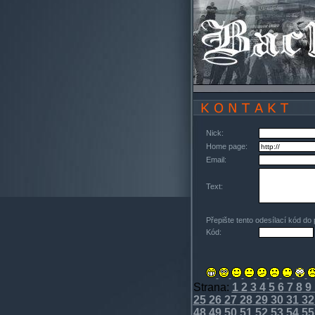
Nick:
Home page:
Email:
Text:
Přepište tento odesílací kód do
Kód:
Strana:
1
2
3
4
5
6
7
8
9
25
26
27
28
29
30
31
32
48
49
50
51
52
53
54
55