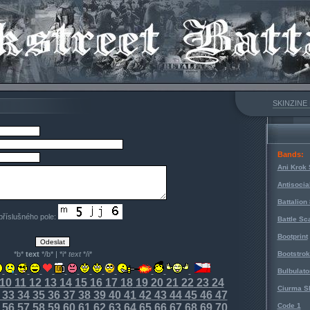
SKINZINE
Bands:
Ani Krok 
Antisocia
Battalion
 příslušného pole:
Battle Sc
Bootprint
*b*
text
*/b* | *i*
text
*/i*
Bootstro
Bulbulato
10
11
12
13
14
15
16
17
18
19
20
21
22
23
24
Ciurma S
33
34
35
36
37
38
39
40
41
42
43
44
45
46
47
56
57
58
59
60
61
62
63
64
65
66
67
68
69
70
Code 1