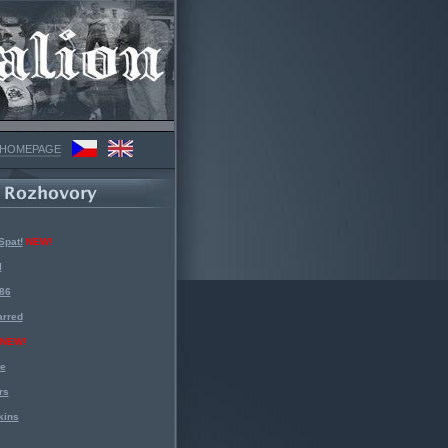
 HOMEPAGE
Spat!
NEW!
l
 86
arred
NEW!
ke
rs
kins