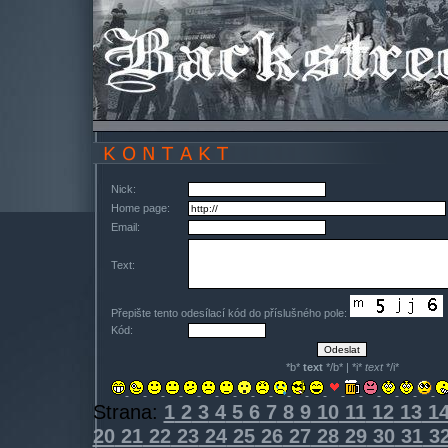
Nick:
Home page:
Email:
Text:
Přepište tento odesílací kód do příslušného pole:
Kód:
*b*
text
*/b* | *i*
text
*/i*
Strana:
1
2
3
4
5
6
7
8
9
10
11
12
13
1
20
21
22
23
24
25
26
27
28
29
30
31
3