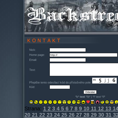
Nick:
Home page:
Email:
Text:
Přepište tento odesílací kód do příslušného pole:
Kód:
*b*
text
*/b* | *i*
text
*/i*
Strana:
1
2
3
4
5
6
7
8
9
10
11
12
13
1
20
21
22
23
24
25
26
27
28
29
30
31
3