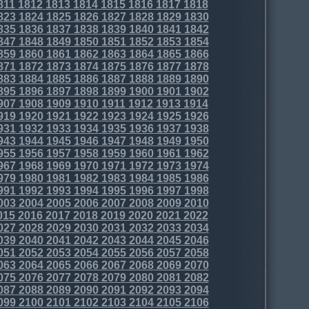
811
1812
1813
1814
1815
1816
1817
1818
823
1824
1825
1826
1827
1828
1829
1830
835
1836
1837
1838
1839
1840
1841
1842
847
1848
1849
1850
1851
1852
1853
1854
859
1860
1861
1862
1863
1864
1865
1866
871
1872
1873
1874
1875
1876
1877
1878
883
1884
1885
1886
1887
1888
1889
1890
895
1896
1897
1898
1899
1900
1901
1902
907
1908
1909
1910
1911
1912
1913
1914
919
1920
1921
1922
1923
1924
1925
1926
931
1932
1933
1934
1935
1936
1937
1938
943
1944
1945
1946
1947
1948
1949
1950
955
1956
1957
1958
1959
1960
1961
1962
967
1968
1969
1970
1971
1972
1973
1974
979
1980
1981
1982
1983
1984
1985
1986
991
1992
1993
1994
1995
1996
1997
1998
003
2004
2005
2006
2007
2008
2009
2010
015
2016
2017
2018
2019
2020
2021
2022
027
2028
2029
2030
2031
2032
2033
2034
039
2040
2041
2042
2043
2044
2045
2046
051
2052
2053
2054
2055
2056
2057
2058
063
2064
2065
2066
2067
2068
2069
2070
075
2076
2077
2078
2079
2080
2081
2082
087
2088
2089
2090
2091
2092
2093
2094
099
2100
2101
2102
2103
2104
2105
2106