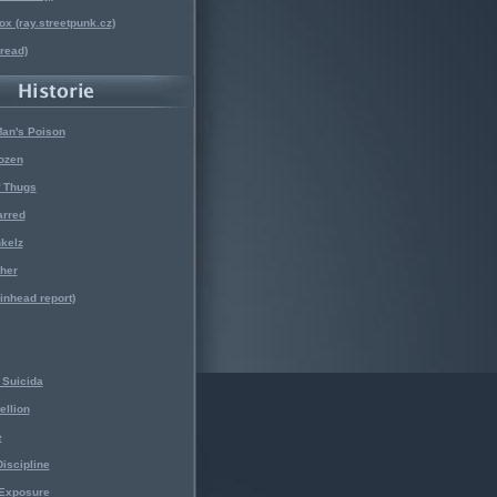
x (ray.streetpunk.cz)
nread)
Man's Poison
ozen
f Thugs
arred
kelz
her
kinhead report)
Suicida
ellion
e
iscipline
 Exposure