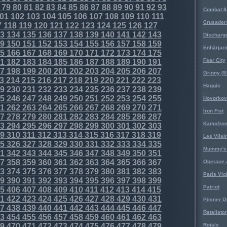
79
80
81
82
83
84
85
86
87
88
89
90
91
92
93
Combat 8
01
102
103
104
105
106
107
108
109
110
111
Crusader
7
118
119
120
121
122
123
124
125
126
127
3
134
135
136
137
138
139
140
141
142
143
Discharg
9
150
151
152
153
154
155
156
157
158
159
Enhärjar
5
166
167
168
169
170
171
172
173
174
175
Fear City
1
182
183
184
185
186
187
188
189
190
191
7
198
199
200
201
202
203
204
205
206
207
Grinny (S
3
214
215
216
217
218
219
220
221
222
223
Haggis
9
230
231
232
233
234
235
236
237
238
239
5
246
247
248
249
250
251
252
253
254
255
Hovorkovi
1
262
263
264
265
266
267
268
269
270
271
Iron Fist
7
278
279
280
281
282
283
284
285
286
287
Kampfzo
3
294
295
296
297
298
299
300
301
302
303
9
310
311
312
313
314
315
316
317
318
319
Les Vilai
5
326
327
328
329
330
331
332
333
334
335
Mummy's 
1
342
343
344
345
346
347
348
349
350
351
7
358
359
360
361
362
363
364
365
366
367
Operace 
3
374
375
376
377
378
379
380
381
382
383
Paris Vio
9
390
391
392
393
394
395
396
397
398
399
Patriot
5
406
407
408
409
410
411
412
413
414
415
1
422
423
424
425
426
427
428
429
430
431
Pilsner O
7
438
439
440
441
442
443
444
445
446
447
Retaliator
3
454
455
456
457
458
459
460
461
462
463
9
470
471
472
473
474
475
476
477
478
479
Roials