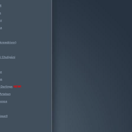
4
s
er
na
krewdriver)
 Chuligáni
ne
ns
Darlings
NEW!
Artaban
lence
iquell