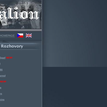
 HOMEPAGE
Spat!
NEW!
l
 86
arred
NEW!
ke
rs
kins