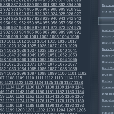
9
870
871
872
873
874
875
876
877
878
879
5
886
887
888
889
890
891
892
893
894
895
Ray Lenno
1
902
903
904
905
906
907
908
909
910
911
Slut (Ski
7
918
919
920
921
922
923
924
925
926
927
3
934
935
936
937
938
939
940
941
942
943
9
950
951
952
953
954
955
956
957
958
959
5
966
967
968
969
970
971
972
973
974
975
Another 
1
982
983
984
985
986
987
988
989
990
991
7
998
999
1000
1001
1002
1003
1004
1005
Bakers D
010
1011
1012
1013
1014
1015
1016
1017
Banner o
022
1023
1024
1025
1026
1027
1028
1029
Battle Sc
034
1035
1036
1037
1038
1039
1040
1041
046
1047
1048
1049
1050
1051
1052
1053
B?hse On
058
1059
1060
1061
1062
1063
1064
1065
Bonecrus
070
1071
1072
1073
1074
1075
1076
1077
082
1083
1084
1085
1086
1087
1088
1089
Brazil (S
094
1095
1096
1097
1098
1099
1100
1101
1102
Bruisers
07
1108
1109
1110
1111
1112
1113
1114
1115
Chelsea
20
1121
1122
1123
1124
1125
1126
1127
1128
33
1134
1135
1136
1137
1138
1139
1140
1141
Comando 
46
1147
1148
1149
1150
1151
1152
1153
1154
Dims Reb
59
1160
1161
1162
1163
1164
1165
1166
1167
72
1173
1174
1175
1176
1177
1178
1179
1180
Disciplin
85
1186
1187
1188
1189
1190
1191
1192
1193
Immoral D
98
1199
1200
1201
1202
1203
1204
1205
1206
Indecent