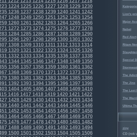
211
1212
1213
1214
1215
1216
1217
1218
223
1224
1225
1226
1227
1228
1229
1230
Kategorie
235
1236
1237
1238
1239
1240
1241
1242
Lion's pri
247
1248
1249
1250
1251
1252
1253
1254
Major Acc
259
1260
1261
1262
1263
1264
1265
1266
271
1272
1273
1274
1275
1276
1277
1278
Nabat
283
1284
1285
1286
1287
1288
1289
1290
Red Alert
295
1296
1297
1298
1299
1300
1301
1302
307
1308
1309
1310
1311
1312
1313
1314
Ritam Ne
319
1320
1321
1322
1323
1324
1325
1326
Slaughter
331
1332
1333
1334
1335
1336
1337
1338
Special D
343
1344
1345
1346
1347
1348
1349
1350
355
1356
1357
1358
1359
1360
1361
1362
Stormwat
367
1368
1369
1370
1371
1372
1373
1374
The Adict
379
1380
1381
1382
1383
1384
1385
1386
391
1392
1393
1394
1395
1396
1397
1398
The Jinx
403
1404
1405
1406
1407
1408
1409
1410
The Last 
415
1416
1417
1418
1419
1420
1421
1422
The Warri
427
1428
1429
1430
1431
1432
1433
1434
439
1440
1441
1442
1443
1444
1445
1446
Ultima Th
451
1452
1453
1454
1455
1456
1457
1458
463
1464
1465
1466
1467
1468
1469
1470
475
1476
1477
1478
1479
1480
1481
1482
487
1488
1489
1490
1491
1492
1493
1494
ziny
499
1500
1501
1502
1503
1504
1505
1506
CD (rok 