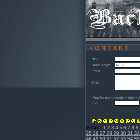
Nick:
Home page:
Email:
Text:
Přepište tento odesílací kód do
Kód:
Strana:
1
2
3
4
5
6
7
8
9
25
26
27
28
29
30
31
32
48
49
50
51
52
53
54
55