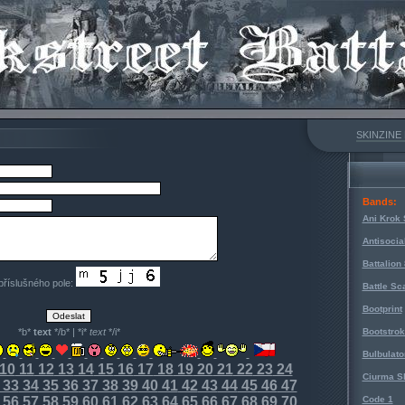
SKINZINE
Bands:
Ani Krok 
Antisocia
Battalion
 příslušného pole:
Battle Sc
Bootprint
*b*
text
*/b* | *i*
text
*/i*
Bootstro
Bulbulato
10
11
12
13
14
15
16
17
18
19
20
21
22
23
24
Ciurma S
33
34
35
36
37
38
39
40
41
42
43
44
45
46
47
56
57
58
59
60
61
62
63
64
65
66
67
68
69
70
Code 1