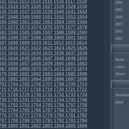
511
1512
1513
1514
1515
1516
1517
1518
2004
523
1524
1525
1526
1527
1528
1529
1530
2005
535
1536
1537
1538
1539
1540
1541
1542
547
1548
1549
1550
1551
1552
1553
1554
2006
559
1560
1561
1562
1563
1564
1565
1566
2007
571
1572
1573
1574
1575
1576
1577
1578
2008
583
1584
1585
1586
1587
1588
1589
1590
595
1596
1597
1598
1599
1600
1601
1602
2009
607
1608
1609
1610
1611
1612
1613
1614
619
1620
1621
1622
1623
1624
1625
1626
631
1632
1633
1634
1635
1636
1637
1638
643
1644
1645
1646
1647
1648
1649
1650
Bands
655
1656
1657
1658
1659
1660
1661
1662
Labels
667
1668
1669
1670
1671
1672
1673
1674
679
1680
1681
1682
1683
1684
1685
1686
Others
691
1692
1693
1694
1695
1696
1697
1698
703
1704
1705
1706
1707
1708
1709
1710
715
1716
1717
1718
1719
1720
1721
1722
727
1728
1729
1730
1731
1732
1733
1734
Guestboo
739
1740
1741
1742
1743
1744
1745
1746
Email
751
1752
1753
1754
1755
1756
1757
1758
763
1764
1765
1766
1767
1768
1769
1770
775
1776
1777
1778
1779
1780
1781
1782
787
1788
1789
1790
1791
1792
1793
1794
799
1800
1801
1802
1803
1804
1805
1806