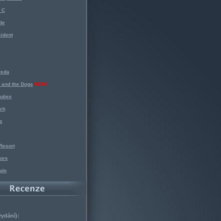
 C
de
ident
reda
 and the Dogs
NEW!
uties
ch
s
Resort
ors
ule
vydání):