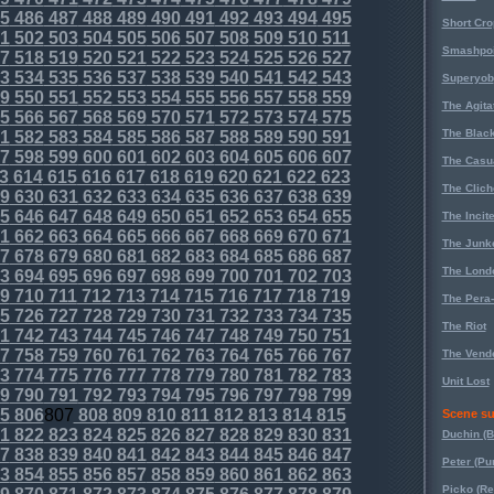
5
486
487
488
489
490
491
492
493
494
495
Short Cr
1
502
503
504
505
506
507
508
509
510
511
Smashpoi
7
518
519
520
521
522
523
524
525
526
527
3
534
535
536
537
538
539
540
541
542
543
Superyob
9
550
551
552
553
554
555
556
557
558
559
The Agita
5
566
567
568
569
570
571
572
573
574
575
The Black
1
582
583
584
585
586
587
588
589
590
591
7
598
599
600
601
602
603
604
605
606
607
The Casu
3
614
615
616
617
618
619
620
621
622
623
The Clich
9
630
631
632
633
634
635
636
637
638
639
5
646
647
648
649
650
651
652
653
654
655
The Incit
1
662
663
664
665
666
667
668
669
670
671
The Junk
7
678
679
680
681
682
683
684
685
686
687
The Lond
3
694
695
696
697
698
699
700
701
702
703
9
710
711
712
713
714
715
716
717
718
719
The Pera
5
726
727
728
729
730
731
732
733
734
735
The Riot
1
742
743
744
745
746
747
748
749
750
751
7
758
759
760
761
762
763
764
765
766
767
The Vende
3
774
775
776
777
778
779
780
781
782
783
Unit Lost
9
790
791
792
793
794
795
796
797
798
799
5
806
807
808
809
810
811
812
813
814
815
Scene su
1
822
823
824
825
826
827
828
829
830
831
Duchin (B
7
838
839
840
841
842
843
844
845
846
847
Peter (Pu
3
854
855
856
857
858
859
860
861
862
863
Picko (R