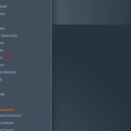
opped
nts
tors
 Tartan Clan
als
es
ed
NEW!
ers
on Diehards
-S
tta
pporters:
oots & Braces)
re Impact)
eal Enemy)