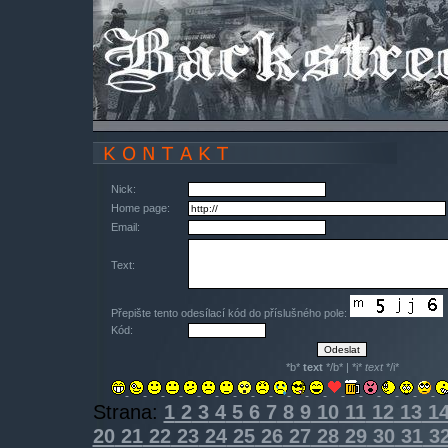
Nick:
Home page:
Email:
Text:
Přepište tento odesílací kód do příslušného pole:
Kód:
*b*
text
*/b* | *i*
text
*/i*
Strana:
1
2
3
4
5
6
7
8
9
10
11
12
13
1
20
21
22
23
24
25
26
27
28
29
30
31
3