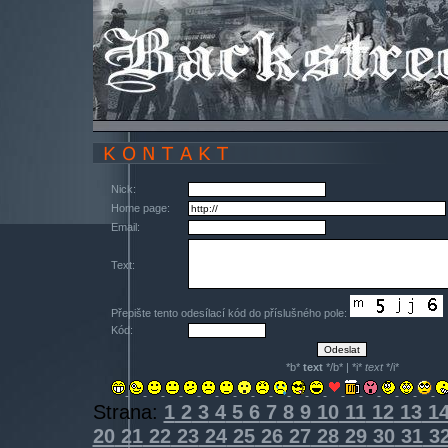
Nick:
Home page:
Email:
Text:
Přepište tento odesílací kód do příslušného pole:
Kód:
*b*
text
*/b* | *i*
text
*/i*
Strana:
1
2
3
4
5
6
7
8
9
10
11
12
13
1
20
21
22
23
24
25
26
27
28
29
30
31
3