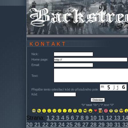
Nick:
Home page:
Email:
Text:
Přepište tento odesílací kód do příslušného pole:
Kód:
*b*
text
*/b* | *i*
text
*/i*
Strana:
1
2
3
4
5
6
7
8
9
10
11
12
13
1
20
21
22
23
24
25
26
27
28
29
30
31
3