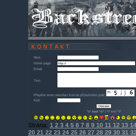
Nick:
Home page:
Email:
Text:
Přepište tento odesílací kód do příslušného pole:
Kód:
*b*
text
*/b* | *i*
text
*/i*
Strana:
1
2
3
4
5
6
7
8
9
10
11
12
13
1
20
21
22
23
24
25
26
27
28
29
30
31
3