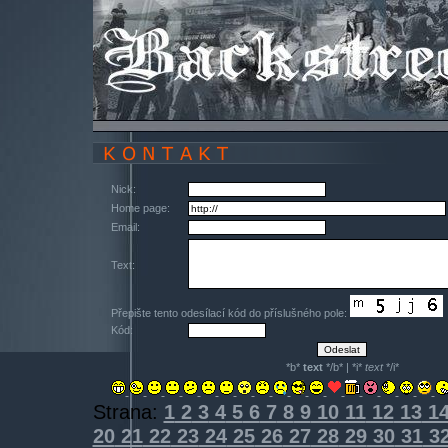
Nick:
Home page:
Email:
Text:
Přepište tento odesílací kód do příslušného pole:
Kód:
*b*
text
*/b* | *i*
text
*/i*
Strana:
1
2
3
4
5
6
7
8
9
10
11
12
13
1
20
21
22
23
24
25
26
27
28
29
30
31
3