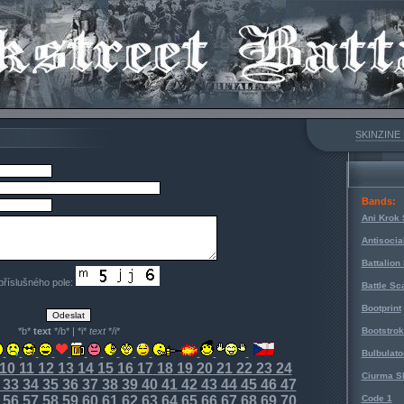
SKINZINE
Bands:
Ani Krok 
Antisocia
Battalion
 příslušného pole:
Battle Sc
Bootprint
*b*
text
*/b* | *i*
text
*/i*
Bootstro
Bulbulato
10
11
12
13
14
15
16
17
18
19
20
21
22
23
24
Ciurma S
33
34
35
36
37
38
39
40
41
42
43
44
45
46
47
56
57
58
59
60
61
62
63
64
65
66
67
68
69
70
Code 1