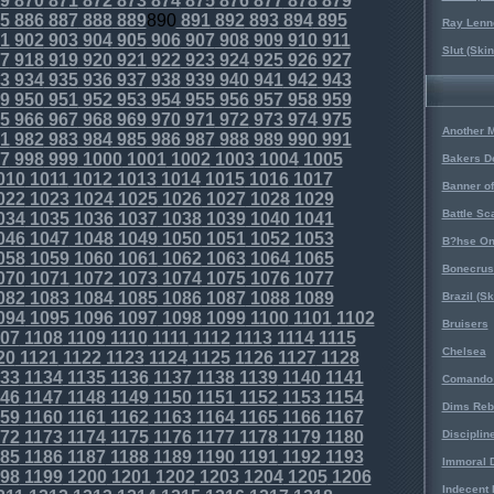
9
870
871
872
873
874
875
876
877
878
879
5
886
887
888
889
890
891
892
893
894
895
Ray Lenno
1
902
903
904
905
906
907
908
909
910
911
Slut (Ski
7
918
919
920
921
922
923
924
925
926
927
3
934
935
936
937
938
939
940
941
942
943
9
950
951
952
953
954
955
956
957
958
959
5
966
967
968
969
970
971
972
973
974
975
Another 
1
982
983
984
985
986
987
988
989
990
991
7
998
999
1000
1001
1002
1003
1004
1005
Bakers D
010
1011
1012
1013
1014
1015
1016
1017
Banner o
022
1023
1024
1025
1026
1027
1028
1029
Battle Sc
034
1035
1036
1037
1038
1039
1040
1041
046
1047
1048
1049
1050
1051
1052
1053
B?hse On
058
1059
1060
1061
1062
1063
1064
1065
Bonecrus
070
1071
1072
1073
1074
1075
1076
1077
082
1083
1084
1085
1086
1087
1088
1089
Brazil (S
094
1095
1096
1097
1098
1099
1100
1101
1102
Bruisers
07
1108
1109
1110
1111
1112
1113
1114
1115
Chelsea
20
1121
1122
1123
1124
1125
1126
1127
1128
33
1134
1135
1136
1137
1138
1139
1140
1141
Comando 
46
1147
1148
1149
1150
1151
1152
1153
1154
Dims Reb
59
1160
1161
1162
1163
1164
1165
1166
1167
72
1173
1174
1175
1176
1177
1178
1179
1180
Disciplin
85
1186
1187
1188
1189
1190
1191
1192
1193
Immoral D
98
1199
1200
1201
1202
1203
1204
1205
1206
Indecent