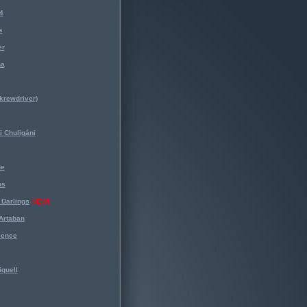
4
s
er
na
krewdriver)
 Chuligáni
ne
ns
Darlings
NEW!
Artaban
lence
iquell