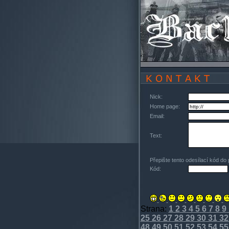
Nick:
Home page:
Email:
Text:
Přepište tento odesílací kód do
Kód:
Strana:
1
2
3
4
5
6
7
8
9
25
26
27
28
29
30
31
32
48
49
50
51
52
53
54
55