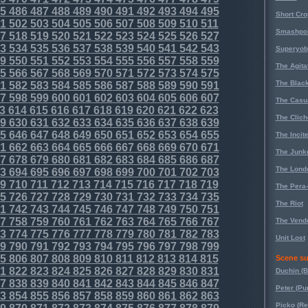
5
486
487
488
489
490
491
492
493
494
495
Short Cr
1
502
503
504
505
506
507
508
509
510
511
Smashpoi
7
518
519
520
521
522
523
524
525
526
527
3
534
535
536
537
538
539
540
541
542
543
Superyob
9
550
551
552
553
554
555
556
557
558
559
The Agita
5
566
567
568
569
570
571
572
573
574
575
The Black
1
582
583
584
585
586
587
588
589
590
591
7
598
599
600
601
602
603
604
605
606
607
The Casu
3
614
615
616
617
618
619
620
621
622
623
The Clich
9
630
631
632
633
634
635
636
637
638
639
5
646
647
648
649
650
651
652
653
654
655
The Incit
1
662
663
664
665
666
667
668
669
670
671
The Junk
7
678
679
680
681
682
683
684
685
686
687
The Lond
3
694
695
696
697
698
699
700
701
702
703
9
710
711
712
713
714
715
716
717
718
719
The Pera
5
726
727
728
729
730
731
732
733
734
735
The Riot
1
742
743
744
745
746
747
748
749
750
751
7
758
759
760
761
762
763
764
765
766
767
The Vende
3
774
775
776
777
778
779
780
781
782
783
Unit Lost
9
790
791
792
793
794
795
796
797
798
799
5
806
807
808
809
810
811
812
813
814
815
Scene su
1
822
823
824
825
826
827
828
829
830
831
Duchin (B
7
838
839
840
841
842
843
844
845
846
847
Peter (Pu
3
854
855
856
857
858
859
860
861
862
863
Picko (R