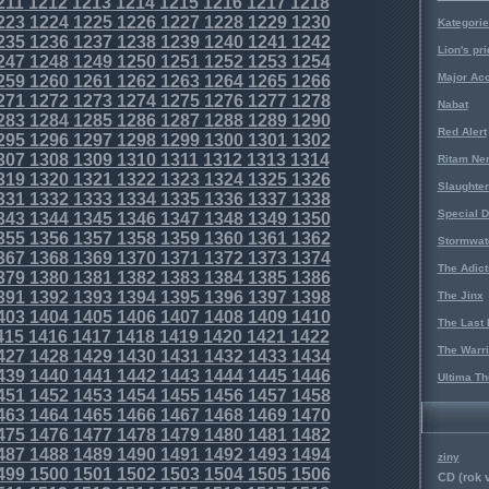
211
1212
1213
1214
1215
1216
1217
1218
223
1224
1225
1226
1227
1228
1229
1230
Kategorie
235
1236
1237
1238
1239
1240
1241
1242
Lion's pri
247
1248
1249
1250
1251
1252
1253
1254
Major Acc
259
1260
1261
1262
1263
1264
1265
1266
271
1272
1273
1274
1275
1276
1277
1278
Nabat
283
1284
1285
1286
1287
1288
1289
1290
Red Alert
295
1296
1297
1298
1299
1300
1301
1302
307
1308
1309
1310
1311
1312
1313
1314
Ritam Ne
319
1320
1321
1322
1323
1324
1325
1326
Slaughter
331
1332
1333
1334
1335
1336
1337
1338
Special D
343
1344
1345
1346
1347
1348
1349
1350
355
1356
1357
1358
1359
1360
1361
1362
Stormwat
367
1368
1369
1370
1371
1372
1373
1374
The Adict
379
1380
1381
1382
1383
1384
1385
1386
391
1392
1393
1394
1395
1396
1397
1398
The Jinx
403
1404
1405
1406
1407
1408
1409
1410
The Last 
415
1416
1417
1418
1419
1420
1421
1422
The Warri
427
1428
1429
1430
1431
1432
1433
1434
439
1440
1441
1442
1443
1444
1445
1446
Ultima Th
451
1452
1453
1454
1455
1456
1457
1458
463
1464
1465
1466
1467
1468
1469
1470
475
1476
1477
1478
1479
1480
1481
1482
487
1488
1489
1490
1491
1492
1493
1494
ziny
499
1500
1501
1502
1503
1504
1505
1506
CD (rok 