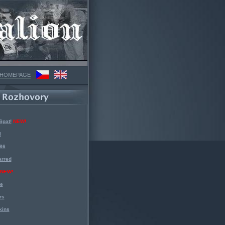
 HOMEPAGE
Spat!
NEW!
l
 86
arred
NEW!
ke
rs
kins