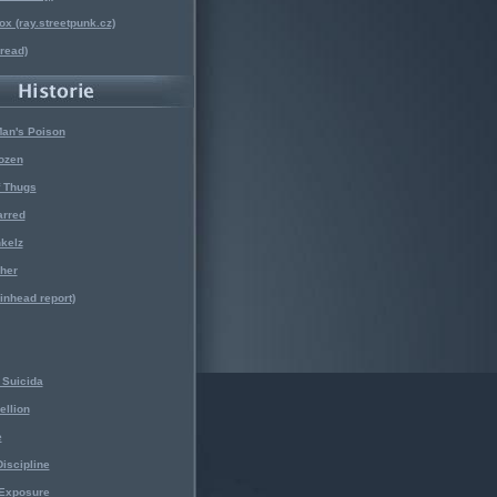
x (ray.streetpunk.cz)
nread)
Man's Poison
ozen
f Thugs
arred
kelz
her
kinhead report)
Suicida
ellion
e
iscipline
 Exposure