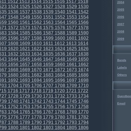
511
1512
1513
1514
1515
1516
1517
1518
2004
523
1524
1525
1526
1527
1528
1529
1530
2005
535
1536
1537
1538
1539
1540
1541
1542
547
1548
1549
1550
1551
1552
1553
1554
2006
559
1560
1561
1562
1563
1564
1565
1566
2007
571
1572
1573
1574
1575
1576
1577
1578
2008
583
1584
1585
1586
1587
1588
1589
1590
595
1596
1597
1598
1599
1600
1601
1602
2009
607
1608
1609
1610
1611
1612
1613
1614
619
1620
1621
1622
1623
1624
1625
1626
631
1632
1633
1634
1635
1636
1637
1638
643
1644
1645
1646
1647
1648
1649
1650
Bands
655
1656
1657
1658
1659
1660
1661
1662
Labels
667
1668
1669
1670
1671
1672
1673
1674
679
1680
1681
1682
1683
1684
1685
1686
Others
691
1692
1693
1694
1695
1696
1697
1698
703
1704
1705
1706
1707
1708
1709
1710
715
1716
1717
1718
1719
1720
1721
1722
727
1728
1729
1730
1731
1732
1733
1734
Guestboo
739
1740
1741
1742
1743
1744
1745
1746
Email
751
1752
1753
1754
1755
1756
1757
1758
763
1764
1765
1766
1767
1768
1769
1770
775
1776
1777
1778
1779
1780
1781
1782
787
1788
1789
1790
1791
1792
1793
1794
799
1800
1801
1802
1803
1804
1805
1806