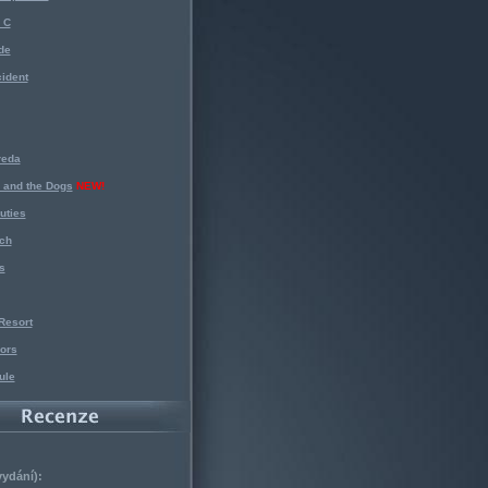
 C
de
ident
reda
 and the Dogs
NEW!
uties
ch
s
Resort
ors
ule
vydání):