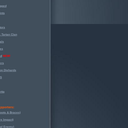
opped
nts
tors
 Tartan Clan
als
es
ed
NEW!
ers
on Diehards
-S
tta
pporters:
oots & Braces)
re Impact)
eal Enemy)