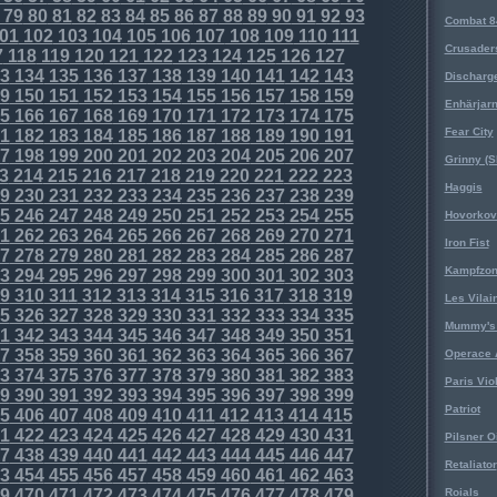
79
80
81
82
83
84
85
86
87
88
89
90
91
92
93
Combat 8
01
102
103
104
105
106
107
108
109
110
111
Crusader
7
118
119
120
121
122
123
124
125
126
127
3
134
135
136
137
138
139
140
141
142
143
Discharg
9
150
151
152
153
154
155
156
157
158
159
Enhärjar
5
166
167
168
169
170
171
172
173
174
175
Fear City
1
182
183
184
185
186
187
188
189
190
191
7
198
199
200
201
202
203
204
205
206
207
Grinny (S
3
214
215
216
217
218
219
220
221
222
223
Haggis
9
230
231
232
233
234
235
236
237
238
239
5
246
247
248
249
250
251
252
253
254
255
Hovorkovi
1
262
263
264
265
266
267
268
269
270
271
Iron Fist
7
278
279
280
281
282
283
284
285
286
287
Kampfzo
3
294
295
296
297
298
299
300
301
302
303
9
310
311
312
313
314
315
316
317
318
319
Les Vilai
5
326
327
328
329
330
331
332
333
334
335
Mummy's 
1
342
343
344
345
346
347
348
349
350
351
7
358
359
360
361
362
363
364
365
366
367
Operace 
3
374
375
376
377
378
379
380
381
382
383
Paris Vio
9
390
391
392
393
394
395
396
397
398
399
Patriot
5
406
407
408
409
410
411
412
413
414
415
1
422
423
424
425
426
427
428
429
430
431
Pilsner O
7
438
439
440
441
442
443
444
445
446
447
Retaliator
3
454
455
456
457
458
459
460
461
462
463
9
470
471
472
473
474
475
476
477
478
479
Roials