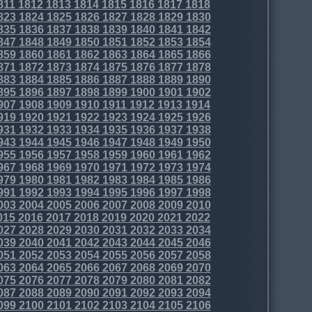
811
1812
1813
1814
1815
1816
1817
1818
823
1824
1825
1826
1827
1828
1829
1830
835
1836
1837
1838
1839
1840
1841
1842
847
1848
1849
1850
1851
1852
1853
1854
859
1860
1861
1862
1863
1864
1865
1866
871
1872
1873
1874
1875
1876
1877
1878
883
1884
1885
1886
1887
1888
1889
1890
895
1896
1897
1898
1899
1900
1901
1902
907
1908
1909
1910
1911
1912
1913
1914
919
1920
1921
1922
1923
1924
1925
1926
931
1932
1933
1934
1935
1936
1937
1938
943
1944
1945
1946
1947
1948
1949
1950
955
1956
1957
1958
1959
1960
1961
1962
967
1968
1969
1970
1971
1972
1973
1974
979
1980
1981
1982
1983
1984
1985
1986
991
1992
1993
1994
1995
1996
1997
1998
003
2004
2005
2006
2007
2008
2009
2010
015
2016
2017
2018
2019
2020
2021
2022
027
2028
2029
2030
2031
2032
2033
2034
039
2040
2041
2042
2043
2044
2045
2046
051
2052
2053
2054
2055
2056
2057
2058
063
2064
2065
2066
2067
2068
2069
2070
075
2076
2077
2078
2079
2080
2081
2082
087
2088
2089
2090
2091
2092
2093
2094
099
2100
2101
2102
2103
2104
2105
2106