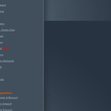
opped
nts
tors
 Tartan Clan
als
es
ed
NEW!
ers
on Diehards
-S
tta
pporters:
oots & Braces)
re Impact)
eal Enemy)