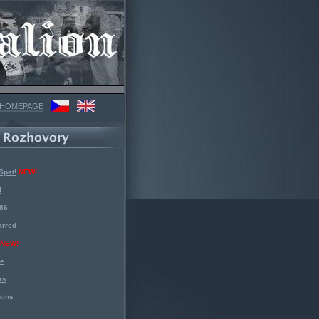
 HOMEPAGE
Spat!
NEW!
l
 86
arred
NEW!
ke
rs
kins