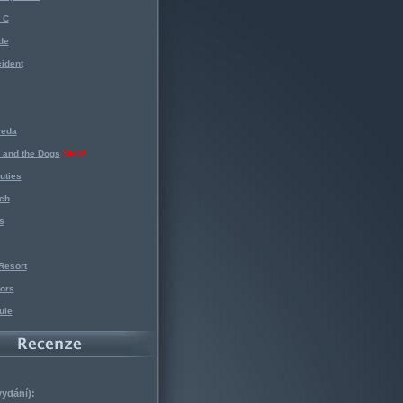
 C
de
ident
reda
 and the Dogs
NEW!
uties
ch
s
Resort
ors
ule
vydání):