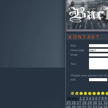
Nick:
Home page:
Email:
Text:
Přepište tento odesílací kód do
Kód:
Strana:
1
2
3
4
5
6
7
8
9
25
26
27
28
29
30
31
32
48
49
50
51
52
53
54
55