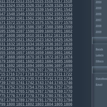
511
1512
1513
1514
1515
1516
1517
1518
2004
523
1524
1525
1526
1527
1528
1529
1530
2005
535
1536
1537
1538
1539
1540
1541
1542
547
1548
1549
1550
1551
1552
1553
1554
2006
559
1560
1561
1562
1563
1564
1565
1566
2007
571
1572
1573
1574
1575
1576
1577
1578
2008
583
1584
1585
1586
1587
1588
1589
1590
595
1596
1597
1598
1599
1600
1601
1602
2009
607
1608
1609
1610
1611
1612
1613
1614
619
1620
1621
1622
1623
1624
1625
1626
631
1632
1633
1634
1635
1636
1637
1638
643
1644
1645
1646
1647
1648
1649
1650
Bands
655
1656
1657
1658
1659
1660
1661
1662
Labels
667
1668
1669
1670
1671
1672
1673
1674
679
1680
1681
1682
1683
1684
1685
1686
Others
691
1692
1693
1694
1695
1696
1697
1698
703
1704
1705
1706
1707
1708
1709
1710
715
1716
1717
1718
1719
1720
1721
1722
727
1728
1729
1730
1731
1732
1733
1734
Guestboo
739
1740
1741
1742
1743
1744
1745
1746
Email
751
1752
1753
1754
1755
1756
1757
1758
763
1764
1765
1766
1767
1768
1769
1770
775
1776
1777
1778
1779
1780
1781
1782
787
1788
1789
1790
1791
1792
1793
1794
799
1800
1801
1802
1803
1804
1805
1806