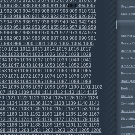
9
870
871
872
873
874
875
876
877
878
879
5
886
887
888
889
890
891
892
893
894
895
Ray Lenno
1
902
903
904
905
906
907
908
909
910
911
Slut (Ski
7
918
919
920
921
922
923
924
925
926
927
3
934
935
936
937
938
939
940
941
942
943
9
950
951
952
953
954
955
956
957
958
959
5
966
967
968
969
970
971
972
973
974
975
Another 
1
982
983
984
985
986
987
988
989
990
991
7
998
999
1000
1001
1002
1003
1004
1005
Bakers D
010
1011
1012
1013
1014
1015
1016
1017
Banner o
022
1023
1024
1025
1026
1027
1028
1029
Battle Sc
034
1035
1036
1037
1038
1039
1040
1041
046
1047
1048
1049
1050
1051
1052
1053
B?hse On
058
1059
1060
1061
1062
1063
1064
1065
Bonecrus
070
1071
1072
1073
1074
1075
1076
1077
082
1083
1084
1085
1086
1087
1088
1089
Brazil (S
094
1095
1096
1097
1098
1099
1100
1101
1102
Bruisers
07
1108
1109
1110
1111
1112
1113
1114
1115
Chelsea
20
1121
1122
1123
1124
1125
1126
1127
1128
33
1134
1135
1136
1137
1138
1139
1140
1141
Comando 
46
1147
1148
1149
1150
1151
1152
1153
1154
Dims Reb
59
1160
1161
1162
1163
1164
1165
1166
1167
72
1173
1174
1175
1176
1177
1178
1179
1180
Disciplin
85
1186
1187
1188
1189
1190
1191
1192
1193
Immoral D
98
1199
1200
1201
1202
1203
1204
1205
1206
Indecent