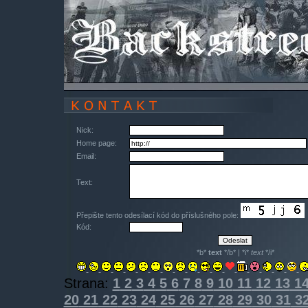
Nick:
Home page:
Email:
Text:
Přepište tento odesílací kód do příslušného pole:
Kód:
*b*
text
*/b* | *i*
text
*/i*
Strana:
1
2
3
4
5
6
7
8
9
10
11
12
13
1
20
21
22
23
24
25
26
27
28
29
30
31
3