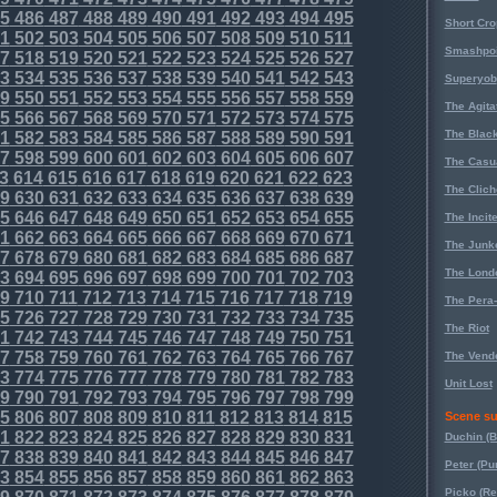
5
486
487
488
489
490
491
492
493
494
495
Short Cr
1
502
503
504
505
506
507
508
509
510
511
Smashpoi
7
518
519
520
521
522
523
524
525
526
527
3
534
535
536
537
538
539
540
541
542
543
Superyob
9
550
551
552
553
554
555
556
557
558
559
The Agita
5
566
567
568
569
570
571
572
573
574
575
The Black
1
582
583
584
585
586
587
588
589
590
591
7
598
599
600
601
602
603
604
605
606
607
The Casu
3
614
615
616
617
618
619
620
621
622
623
The Clich
9
630
631
632
633
634
635
636
637
638
639
5
646
647
648
649
650
651
652
653
654
655
The Incit
1
662
663
664
665
666
667
668
669
670
671
The Junk
7
678
679
680
681
682
683
684
685
686
687
The Lond
3
694
695
696
697
698
699
700
701
702
703
9
710
711
712
713
714
715
716
717
718
719
The Pera
5
726
727
728
729
730
731
732
733
734
735
The Riot
1
742
743
744
745
746
747
748
749
750
751
7
758
759
760
761
762
763
764
765
766
767
The Vende
3
774
775
776
777
778
779
780
781
782
783
Unit Lost
9
790
791
792
793
794
795
796
797
798
799
5
806
807
808
809
810
811
812
813
814
815
Scene su
1
822
823
824
825
826
827
828
829
830
831
Duchin (B
7
838
839
840
841
842
843
844
845
846
847
Peter (Pu
3
854
855
856
857
858
859
860
861
862
863
Picko (R