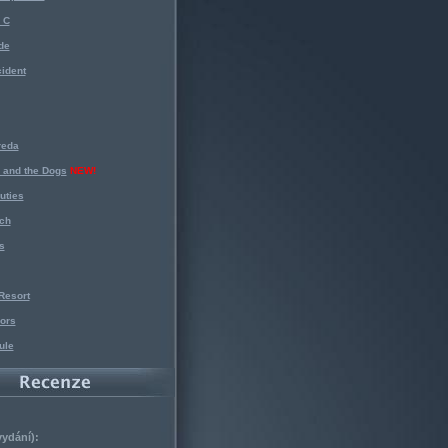
 C
de
ident
reda
 and the Dogs
NEW!
uties
ch
s
Resort
ors
ule
vydání):