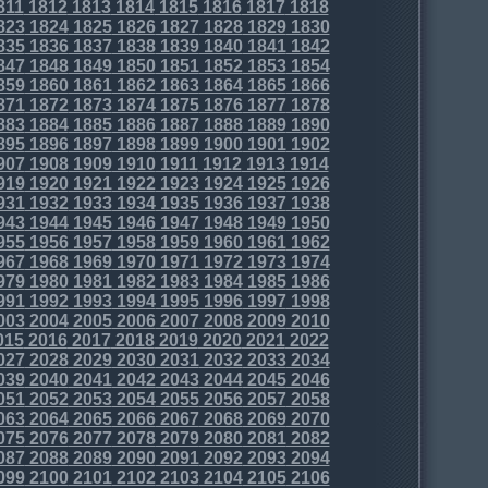
811
1812
1813
1814
1815
1816
1817
1818
823
1824
1825
1826
1827
1828
1829
1830
835
1836
1837
1838
1839
1840
1841
1842
847
1848
1849
1850
1851
1852
1853
1854
859
1860
1861
1862
1863
1864
1865
1866
871
1872
1873
1874
1875
1876
1877
1878
883
1884
1885
1886
1887
1888
1889
1890
895
1896
1897
1898
1899
1900
1901
1902
907
1908
1909
1910
1911
1912
1913
1914
919
1920
1921
1922
1923
1924
1925
1926
931
1932
1933
1934
1935
1936
1937
1938
943
1944
1945
1946
1947
1948
1949
1950
955
1956
1957
1958
1959
1960
1961
1962
967
1968
1969
1970
1971
1972
1973
1974
979
1980
1981
1982
1983
1984
1985
1986
991
1992
1993
1994
1995
1996
1997
1998
003
2004
2005
2006
2007
2008
2009
2010
015
2016
2017
2018
2019
2020
2021
2022
027
2028
2029
2030
2031
2032
2033
2034
039
2040
2041
2042
2043
2044
2045
2046
051
2052
2053
2054
2055
2056
2057
2058
063
2064
2065
2066
2067
2068
2069
2070
075
2076
2077
2078
2079
2080
2081
2082
087
2088
2089
2090
2091
2092
2093
2094
099
2100
2101
2102
2103
2104
2105
2106