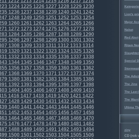
211
1212
1213
1214
1215
1216
1217
1218
223
1224
1225
1226
1227
1228
1229
1230
Kategorie
235
1236
1237
1238
1239
1240
1241
1242
Lion's pri
247
1248
1249
1250
1251
1252
1253
1254
Major Acc
259
1260
1261
1262
1263
1264
1265
1266
271
1272
1273
1274
1275
1276
1277
1278
Nabat
283
1284
1285
1286
1287
1288
1289
1290
Red Alert
295
1296
1297
1298
1299
1300
1301
1302
307
1308
1309
1310
1311
1312
1313
1314
Ritam Ne
319
1320
1321
1322
1323
1324
1325
1326
Slaughter
331
1332
1333
1334
1335
1336
1337
1338
Special D
343
1344
1345
1346
1347
1348
1349
1350
355
1356
1357
1358
1359
1360
1361
1362
Stormwat
367
1368
1369
1370
1371
1372
1373
1374
The Adict
379
1380
1381
1382
1383
1384
1385
1386
391
1392
1393
1394
1395
1396
1397
1398
The Jinx
403
1404
1405
1406
1407
1408
1409
1410
The Last 
415
1416
1417
1418
1419
1420
1421
1422
The Warri
427
1428
1429
1430
1431
1432
1433
1434
439
1440
1441
1442
1443
1444
1445
1446
Ultima Th
451
1452
1453
1454
1455
1456
1457
1458
463
1464
1465
1466
1467
1468
1469
1470
475
1476
1477
1478
1479
1480
1481
1482
487
1488
1489
1490
1491
1492
1493
1494
ziny
499
1500
1501
1502
1503
1504
1505
1506
CD (rok 