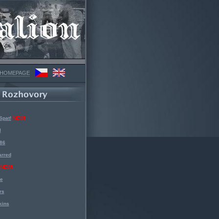
 HOMEPAGE
Spat!
NEW!
l
 86
arred
NEW!
ke
rs
kins