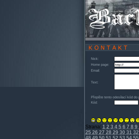
Nick:
Home page:
Email:
Text:
Přepište tento odesílací kód do
Kód:
Strana:
1
2
3
4
5
6
7
8
9
25
26
27
28
29
30
31
32
48
49
50
51
52
53
54
55