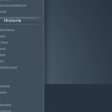
x (ray.streetpunk.cz)
nread)
Man's Poison
ozen
f Thugs
arred
kelz
her
kinhead report)
Suicida
ellion
e
iscipline
 Exposure