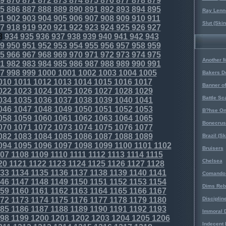
9
870
871
872
873
874
875
876
877
878
879
5
886
887
888
889
890
891
892
893
894
895
Ray Lenno
1
902
903
904
905
906
907
908
909
910
911
Slut (Ski
7
918
919
920
921
922
923
924
925
926
927
3
934
935
936
937
938
939
940
941
942
943
9
950
951
952
953
954
955
956
957
958
959
5
966
967
968
969
970
971
972
973
974
975
Another 
1
982
983
984
985
986
987
988
989
990
991
7
998
999
1000
1001
1002
1003
1004
1005
Bakers D
010
1011
1012
1013
1014
1015
1016
1017
Banner o
022
1023
1024
1025
1026
1027
1028
1029
Battle Sc
034
1035
1036
1037
1038
1039
1040
1041
046
1047
1048
1049
1050
1051
1052
1053
B?hse On
058
1059
1060
1061
1062
1063
1064
1065
Bonecrus
070
1071
1072
1073
1074
1075
1076
1077
082
1083
1084
1085
1086
1087
1088
1089
Brazil (S
094
1095
1096
1097
1098
1099
1100
1101
1102
Bruisers
07
1108
1109
1110
1111
1112
1113
1114
1115
Chelsea
20
1121
1122
1123
1124
1125
1126
1127
1128
33
1134
1135
1136
1137
1138
1139
1140
1141
Comando 
46
1147
1148
1149
1150
1151
1152
1153
1154
Dims Reb
59
1160
1161
1162
1163
1164
1165
1166
1167
72
1173
1174
1175
1176
1177
1178
1179
1180
Disciplin
85
1186
1187
1188
1189
1190
1191
1192
1193
Immoral D
98
1199
1200
1201
1202
1203
1204
1205
1206
Indecent