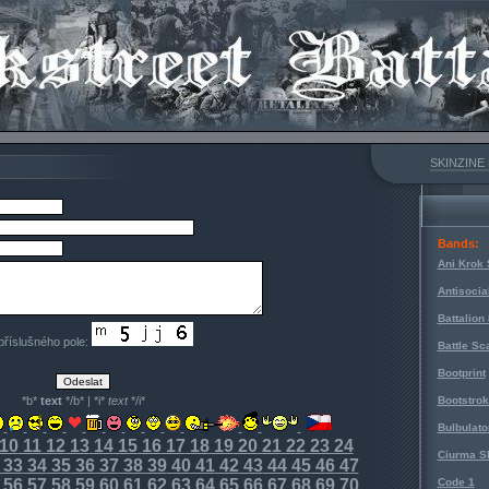
SKINZINE
Bands:
Ani Krok 
Antisocia
Battalion
 příslušného pole:
Battle Sc
Bootprint
*b*
text
*/b* | *i*
text
*/i*
Bootstro
Bulbulato
10
11
12
13
14
15
16
17
18
19
20
21
22
23
24
Ciurma S
33
34
35
36
37
38
39
40
41
42
43
44
45
46
47
56
57
58
59
60
61
62
63
64
65
66
67
68
69
70
Code 1