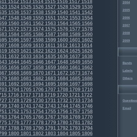
511
1512
1513
1514
1515
1516
1517
1518
2004
523
1524
1525
1526
1527
1528
1529
1530
2005
535
1536
1537
1538
1539
1540
1541
1542
547
1548
1549
1550
1551
1552
1553
1554
2006
559
1560
1561
1562
1563
1564
1565
1566
2007
571
1572
1573
1574
1575
1576
1577
1578
2008
583
1584
1585
1586
1587
1588
1589
1590
595
1596
1597
1598
1599
1600
1601
1602
2009
607
1608
1609
1610
1611
1612
1613
1614
619
1620
1621
1622
1623
1624
1625
1626
631
1632
1633
1634
1635
1636
1637
1638
643
1644
1645
1646
1647
1648
1649
1650
Bands
655
1656
1657
1658
1659
1660
1661
1662
Labels
667
1668
1669
1670
1671
1672
1673
1674
679
1680
1681
1682
1683
1684
1685
1686
Others
691
1692
1693
1694
1695
1696
1697
1698
703
1704
1705
1706
1707
1708
1709
1710
715
1716
1717
1718
1719
1720
1721
1722
727
1728
1729
1730
1731
1732
1733
1734
Guestboo
739
1740
1741
1742
1743
1744
1745
1746
Email
751
1752
1753
1754
1755
1756
1757
1758
763
1764
1765
1766
1767
1768
1769
1770
775
1776
1777
1778
1779
1780
1781
1782
787
1788
1789
1790
1791
1792
1793
1794
799
1800
1801
1802
1803
1804
1805
1806