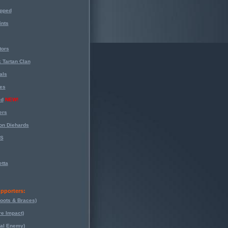
opped
nts
tors
 Tartan Clan
als
es
ed
NEW!
ers
on Diehards
-S
tta
pporters:
oots & Braces)
re Impact)
eal Enemy)