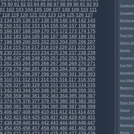
79
80
81
82
83
84
85
86
87
88
89
90
91
92
93
Combat 8
01
102
103
104
105
106
107
108
109
110
111
Crusader
7
118
119
120
121
122
123
124
125
126
127
3
134
135
136
137
138
139
140
141
142
143
Discharg
9
150
151
152
153
154
155
156
157
158
159
Enhärjar
5
166
167
168
169
170
171
172
173
174
175
Fear City
1
182
183
184
185
186
187
188
189
190
191
7
198
199
200
201
202
203
204
205
206
207
Grinny (S
3
214
215
216
217
218
219
220
221
222
223
Haggis
9
230
231
232
233
234
235
236
237
238
239
5
246
247
248
249
250
251
252
253
254
255
Hovorkovi
1
262
263
264
265
266
267
268
269
270
271
Iron Fist
7
278
279
280
281
282
283
284
285
286
287
Kampfzo
3
294
295
296
297
298
299
300
301
302
303
9
310
311
312
313
314
315
316
317
318
319
Les Vilai
5
326
327
328
329
330
331
332
333
334
335
Mummy's 
1
342
343
344
345
346
347
348
349
350
351
7
358
359
360
361
362
363
364
365
366
367
Operace 
3
374
375
376
377
378
379
380
381
382
383
Paris Vio
9
390
391
392
393
394
395
396
397
398
399
Patriot
5
406
407
408
409
410
411
412
413
414
415
1
422
423
424
425
426
427
428
429
430
431
Pilsner O
7
438
439
440
441
442
443
444
445
446
447
Retaliator
3
454
455
456
457
458
459
460
461
462
463
9
470
471
472
473
474
475
476
477
478
479
Roials