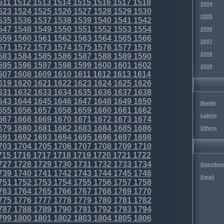
511
1512
1513
1514
1515
1516
1517
1518
2004
523
1524
1525
1526
1527
1528
1529
1530
2005
535
1536
1537
1538
1539
1540
1541
1542
547
1548
1549
1550
1551
1552
1553
1554
2006
559
1560
1561
1562
1563
1564
1565
1566
2007
571
1572
1573
1574
1575
1576
1577
1578
2008
583
1584
1585
1586
1587
1588
1589
1590
595
1596
1597
1598
1599
1600
1601
1602
2009
607
1608
1609
1610
1611
1612
1613
1614
619
1620
1621
1622
1623
1624
1625
1626
631
1632
1633
1634
1635
1636
1637
1638
643
1644
1645
1646
1647
1648
1649
1650
Bands
655
1656
1657
1658
1659
1660
1661
1662
Labels
667
1668
1669
1670
1671
1672
1673
1674
679
1680
1681
1682
1683
1684
1685
1686
Others
691
1692
1693
1694
1695
1696
1697
1698
703
1704
1705
1706
1707
1708
1709
1710
715
1716
1717
1718
1719
1720
1721
1722
727
1728
1729
1730
1731
1732
1733
1734
Guestboo
739
1740
1741
1742
1743
1744
1745
1746
Email
751
1752
1753
1754
1755
1756
1757
1758
763
1764
1765
1766
1767
1768
1769
1770
775
1776
1777
1778
1779
1780
1781
1782
787
1788
1789
1790
1791
1792
1793
1794
799
1800
1801
1802
1803
1804
1805
1806