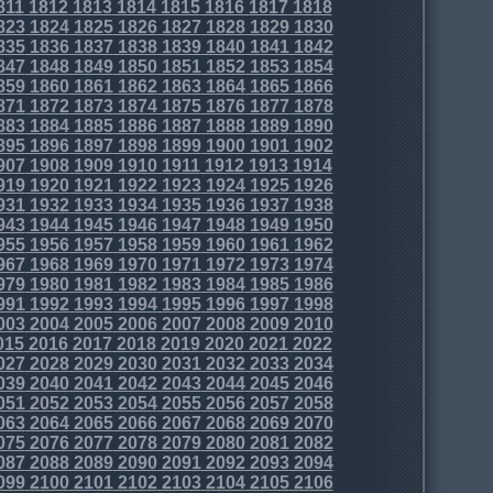
811
1812
1813
1814
1815
1816
1817
1818
823
1824
1825
1826
1827
1828
1829
1830
835
1836
1837
1838
1839
1840
1841
1842
847
1848
1849
1850
1851
1852
1853
1854
859
1860
1861
1862
1863
1864
1865
1866
871
1872
1873
1874
1875
1876
1877
1878
883
1884
1885
1886
1887
1888
1889
1890
895
1896
1897
1898
1899
1900
1901
1902
907
1908
1909
1910
1911
1912
1913
1914
919
1920
1921
1922
1923
1924
1925
1926
931
1932
1933
1934
1935
1936
1937
1938
943
1944
1945
1946
1947
1948
1949
1950
955
1956
1957
1958
1959
1960
1961
1962
967
1968
1969
1970
1971
1972
1973
1974
979
1980
1981
1982
1983
1984
1985
1986
991
1992
1993
1994
1995
1996
1997
1998
003
2004
2005
2006
2007
2008
2009
2010
015
2016
2017
2018
2019
2020
2021
2022
027
2028
2029
2030
2031
2032
2033
2034
039
2040
2041
2042
2043
2044
2045
2046
051
2052
2053
2054
2055
2056
2057
2058
063
2064
2065
2066
2067
2068
2069
2070
075
2076
2077
2078
2079
2080
2081
2082
087
2088
2089
2090
2091
2092
2093
2094
099
2100
2101
2102
2103
2104
2105
2106