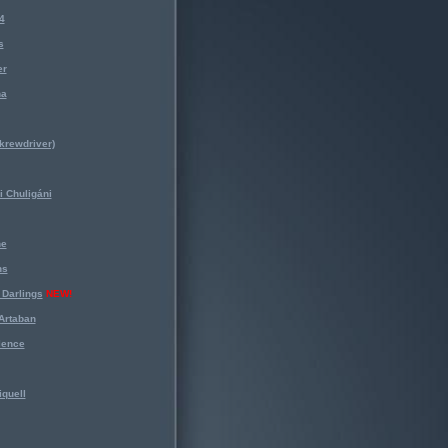
4
s
er
na
krewdriver)
 Chuligáni
ne
ns
Darlings
NEW!
Artaban
lence
iquell