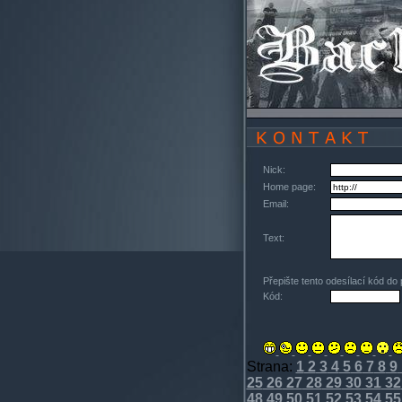
Nick:
Home page:
Email:
Text:
Přepište tento odesílací kód do
Kód:
Strana:
1
2
3
4
5
6
7
8
9
25
26
27
28
29
30
31
32
48
49
50
51
52
53
54
55