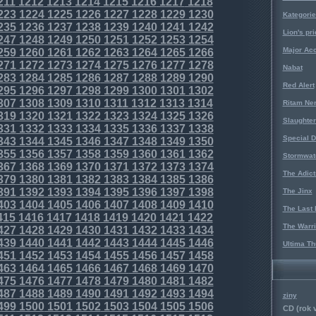
211
1212
1213
1214
1215
1216
1217
1218
223
1224
1225
1226
1227
1228
1229
1230
Kategorie
235
1236
1237
1238
1239
1240
1241
1242
Lion's pri
247
1248
1249
1250
1251
1252
1253
1254
Major Acc
259
1260
1261
1262
1263
1264
1265
1266
271
1272
1273
1274
1275
1276
1277
1278
Nabat
283
1284
1285
1286
1287
1288
1289
1290
Red Alert
295
1296
1297
1298
1299
1300
1301
1302
307
1308
1309
1310
1311
1312
1313
1314
Ritam Ne
319
1320
1321
1322
1323
1324
1325
1326
Slaughter
331
1332
1333
1334
1335
1336
1337
1338
Special D
343
1344
1345
1346
1347
1348
1349
1350
355
1356
1357
1358
1359
1360
1361
1362
Stormwat
367
1368
1369
1370
1371
1372
1373
1374
The Adict
379
1380
1381
1382
1383
1384
1385
1386
391
1392
1393
1394
1395
1396
1397
1398
The Jinx
403
1404
1405
1406
1407
1408
1409
1410
The Last 
415
1416
1417
1418
1419
1420
1421
1422
The Warri
427
1428
1429
1430
1431
1432
1433
1434
439
1440
1441
1442
1443
1444
1445
1446
Ultima Th
451
1452
1453
1454
1455
1456
1457
1458
463
1464
1465
1466
1467
1468
1469
1470
475
1476
1477
1478
1479
1480
1481
1482
487
1488
1489
1490
1491
1492
1493
1494
ziny
499
1500
1501
1502
1503
1504
1505
1506
CD (rok 