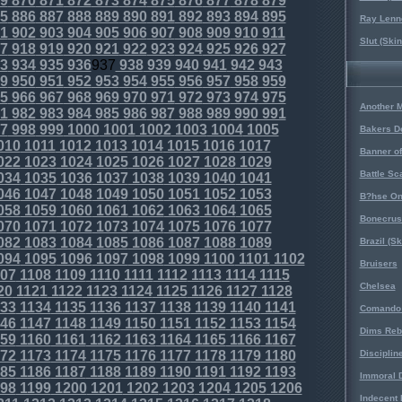
9
870
871
872
873
874
875
876
877
878
879
5
886
887
888
889
890
891
892
893
894
895
Ray Lenno
1
902
903
904
905
906
907
908
909
910
911
Slut (Ski
7
918
919
920
921
922
923
924
925
926
927
3
934
935
936
937
938
939
940
941
942
943
9
950
951
952
953
954
955
956
957
958
959
5
966
967
968
969
970
971
972
973
974
975
Another 
1
982
983
984
985
986
987
988
989
990
991
7
998
999
1000
1001
1002
1003
1004
1005
Bakers D
010
1011
1012
1013
1014
1015
1016
1017
Banner o
022
1023
1024
1025
1026
1027
1028
1029
Battle Sc
034
1035
1036
1037
1038
1039
1040
1041
046
1047
1048
1049
1050
1051
1052
1053
B?hse On
058
1059
1060
1061
1062
1063
1064
1065
Bonecrus
070
1071
1072
1073
1074
1075
1076
1077
082
1083
1084
1085
1086
1087
1088
1089
Brazil (S
094
1095
1096
1097
1098
1099
1100
1101
1102
Bruisers
07
1108
1109
1110
1111
1112
1113
1114
1115
Chelsea
20
1121
1122
1123
1124
1125
1126
1127
1128
33
1134
1135
1136
1137
1138
1139
1140
1141
Comando 
46
1147
1148
1149
1150
1151
1152
1153
1154
Dims Reb
59
1160
1161
1162
1163
1164
1165
1166
1167
72
1173
1174
1175
1176
1177
1178
1179
1180
Disciplin
85
1186
1187
1188
1189
1190
1191
1192
1193
Immoral D
98
1199
1200
1201
1202
1203
1204
1205
1206
Indecent