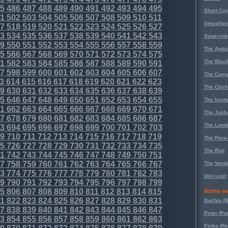
5
486
487
488
489
490
491
492
493
494
495
Short Cr
1
502
503
504
505
506
507
508
509
510
511
Smashpoi
7
518
519
520
521
522
523
524
525
526
527
3
534
535
536
537
538
539
540
541
542
543
Superyob
9
550
551
552
553
554
555
556
557
558
559
The Agita
5
566
567
568
569
570
571
572
573
574
575
The Black
1
582
583
584
585
586
587
588
589
590
591
7
598
599
600
601
602
603
604
605
606
607
The Casu
3
614
615
616
617
618
619
620
621
622
623
The Clich
9
630
631
632
633
634
635
636
637
638
639
5
646
647
648
649
650
651
652
653
654
655
The Incit
1
662
663
664
665
666
667
668
669
670
671
The Junk
7
678
679
680
681
682
683
684
685
686
687
The Lond
3
694
695
696
697
698
699
700
701
702
703
9
710
711
712
713
714
715
716
717
718
719
The Pera
5
726
727
728
729
730
731
732
733
734
735
The Riot
1
742
743
744
745
746
747
748
749
750
751
7
758
759
760
761
762
763
764
765
766
767
The Vende
3
774
775
776
777
778
779
780
781
782
783
Unit Lost
9
790
791
792
793
794
795
796
797
798
799
5
806
807
808
809
810
811
812
813
814
815
Scene su
1
822
823
824
825
826
827
828
829
830
831
Duchin (B
7
838
839
840
841
842
843
844
845
846
847
Peter (Pu
3
854
855
856
857
858
859
860
861
862
863
Picko (R