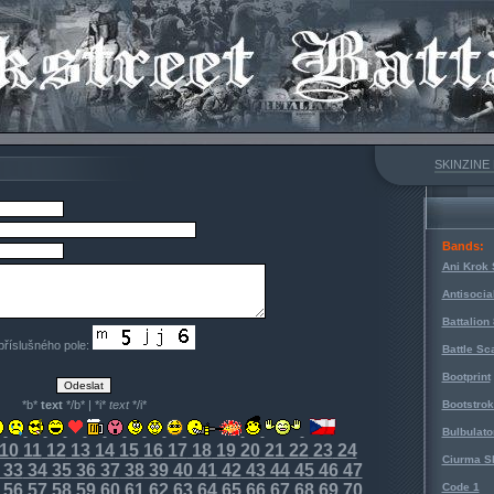
SKINZINE
Bands:
Ani Krok 
Antisocia
Battalion
 příslušného pole:
Battle Sc
Bootprint
*b*
text
*/b* | *i*
text
*/i*
Bootstro
Bulbulato
10
11
12
13
14
15
16
17
18
19
20
21
22
23
24
Ciurma S
33
34
35
36
37
38
39
40
41
42
43
44
45
46
47
56
57
58
59
60
61
62
63
64
65
66
67
68
69
70
Code 1