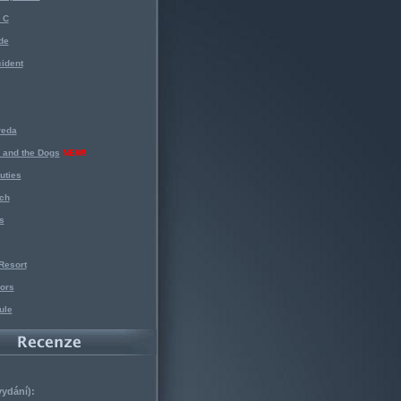
 C
de
ident
reda
 and the Dogs
NEW!
uties
ch
s
Resort
ors
ule
vydání):