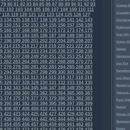
79
80
81
82
83
84
85
86
87
88
89
90
91
92
93
Combat 8
01
102
103
104
105
106
107
108
109
110
111
Crusader
7
118
119
120
121
122
123
124
125
126
127
3
134
135
136
137
138
139
140
141
142
143
Discharg
9
150
151
152
153
154
155
156
157
158
159
Enhärjar
5
166
167
168
169
170
171
172
173
174
175
Fear City
1
182
183
184
185
186
187
188
189
190
191
7
198
199
200
201
202
203
204
205
206
207
Grinny (S
3
214
215
216
217
218
219
220
221
222
223
Haggis
9
230
231
232
233
234
235
236
237
238
239
5
246
247
248
249
250
251
252
253
254
255
Hovorkovi
1
262
263
264
265
266
267
268
269
270
271
Iron Fist
7
278
279
280
281
282
283
284
285
286
287
Kampfzo
3
294
295
296
297
298
299
300
301
302
303
9
310
311
312
313
314
315
316
317
318
319
Les Vilai
5
326
327
328
329
330
331
332
333
334
335
Mummy's 
1
342
343
344
345
346
347
348
349
350
351
7
358
359
360
361
362
363
364
365
366
367
Operace 
3
374
375
376
377
378
379
380
381
382
383
Paris Vio
9
390
391
392
393
394
395
396
397
398
399
Patriot
5
406
407
408
409
410
411
412
413
414
415
1
422
423
424
425
426
427
428
429
430
431
Pilsner O
7
438
439
440
441
442
443
444
445
446
447
Retaliator
3
454
455
456
457
458
459
460
461
462
463
9
470
471
472
473
474
475
476
477
478
479
Roials