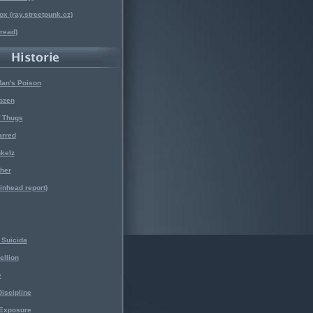
x (ray.streetpunk.cz)
nread)
Man's Poison
ozen
f Thugs
arred
kelz
her
kinhead report)
Suicida
ellion
e
iscipline
 Exposure