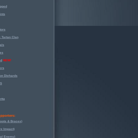
opped
nts
tors
 Tartan Clan
als
es
ed
NEW!
ers
on Diehards
-S
tta
pporters:
oots & Braces)
re Impact)
eal Enemy)