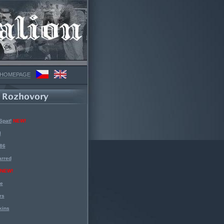
 HOMEPAGE
Spat!
NEW!
l
 86
arred
NEW!
ke
rs
kins