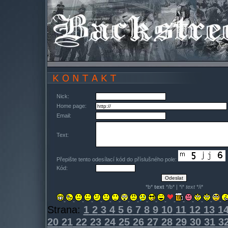
Nick:
Home page:
Email:
Text:
Přepište tento odesílací kód do příslušného pole:
Kód:
*b*
text
*/b* | *i*
text
*/i*
Strana:
1
2
3
4
5
6
7
8
9
10
11
12
13
1
20
21
22
23
24
25
26
27
28
29
30
31
3