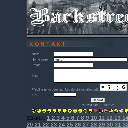
Nick:
Home page:
Email:
Text:
Přepište tento odesílací kód do příslušného pole:
Kód:
*b*
text
*/b* | *i*
text
*/i*
Strana:
1
2
3
4
5
6
7
8
9
10
11
12
13
1
20
21
22
23
24
25
26
27
28
29
30
31
3