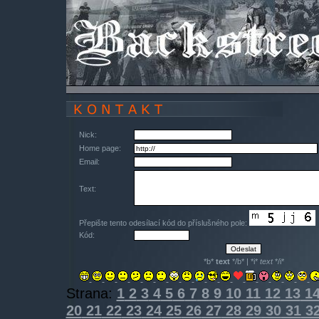
Nick:
Home page:
Email:
Text:
Přepište tento odesílací kód do příslušného pole:
Kód:
*b*
text
*/b* | *i*
text
*/i*
Strana:
1
2
3
4
5
6
7
8
9
10
11
12
13
1
20
21
22
23
24
25
26
27
28
29
30
31
3