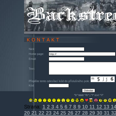
Nick:
Home page:
Email:
Text:
Přepište tento odesílací kód do příslušného pole:
Kód:
*b*
text
*/b* | *i*
text
*/i*
Strana:
1
2
3
4
5
6
7
8
9
10
11
12
13
1
20
21
22
23
24
25
26
27
28
29
30
31
3