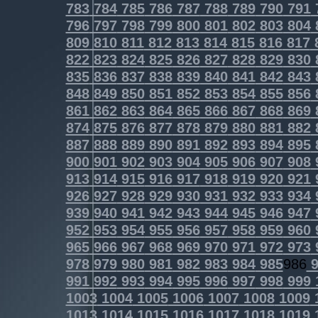
783
784
785
786
787
788
789
790
791
796
797
798
799
800
801
802
803
804
809
810
811
812
813
814
815
816
817
822
823
824
825
826
827
828
829
830
835
836
837
838
839
840
841
842
843
848
849
850
851
852
853
854
855
856
861
862
863
864
865
866
867
868
869
874
875
876
877
878
879
880
881
882
887
888
889
890
891
892
893
894
895
900
901
902
903
904
905
906
907
908
913
914
915
916
917
918
919
920
921
926
927
928
929
930
931
932
933
934
939
940
941
942
943
944
945
946
947
952
953
954
955
956
957
958
959
960
965
966
967
968
969
970
971
972
973
978
979
980
981
982
983
984
985
986
9
991
992
993
994
995
996
997
998
999
1003
1004
1005
1006
1007
1008
1009
1013
1014
1015
1016
1017
1018
1019