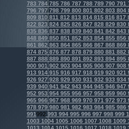
783
784
785
786
787
788
789
790
791
796
797
798
799
800
801
802
803
804
809
810
811
812
813
814
815
816
817
822
823
824
825
826
827
828
829
830
835
836
837
838
839
840
841
842
843
848
849
850
851
852
853
854
855
856
861
862
863
864
865
866
867
868
869
874
875
876
877
878
879
880
881
882
887
888
889
890
891
892
893
894
895
900
901
902
903
904
905
906
907
908
913
914
915
916
917
918
919
920
921
926
927
928
929
930
931
932
933
934
939
940
941
942
943
944
945
946
947
952
953
954
955
956
957
958
959
960
965
966
967
968
969
970
971
972
973
978
979
980
981
982
983
984
985
986
991
992
993
994
995
996
997
998
999
1
1003
1004
1005
1006
1007
1008
1009
1013
1014
1015
1016
1017
1018
1019