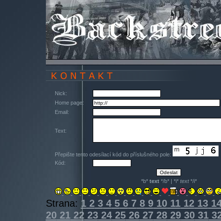
Nick:
Home page:
Email:
Text:
Přepište tento odesílací kód do příslušného pole:
Kód:
*b*
text
*/b* | *i*
text
*/i*
Strana:
1
2
3
4
5
6
7
8
9
10
11
12
13
1
20
21
22
23
24
25
26
27
28
29
30
31
3